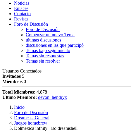
Noticias
Enlaces
Contacto
Revista
Foro de Discusión
Foro de Discusión
Comenzar un nuevo Tema
últimas discusiones
discusiones en las que participó
Temas bajo seguimiento
Temas sin respuestas
Temas sin resolver
Usuarios Conectados
Invitados
5
Miembros
0
Total Miembros:
4,878
Último Miembro:
devon_hendryx
Inicio
Foro de Discusión
Dreamcast General
Juegos homebrew
Dolmexica infnity - iso dreamshell