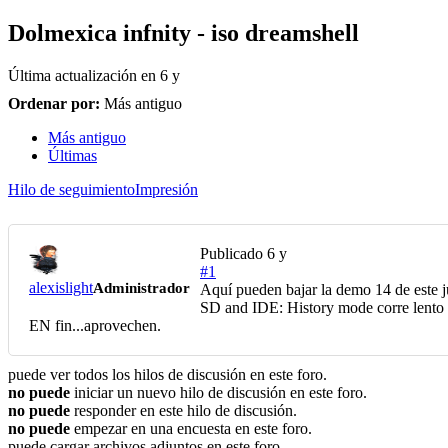
Dolmexica infnity - iso dreamshell
Última actualización en
6 y
Ordenar por:
Más antiguo
Más antiguo
Últimas
Hilo de seguimiento
Impresión
Publicado
6 y
#1
alexislight
Administrador
Aquí pueden bajar la demo 14 de este
SD and IDE: History mode corre lento d
EN fin...aprovechen.
puede ver todos los hilos de discusión en este foro.
no puede
iniciar un nuevo hilo de discusión en este foro.
no puede
responder en este hilo de discusión.
no puede
empezar en una encuesta en este foro.
puede cargar archivos adjuntos en este foro.