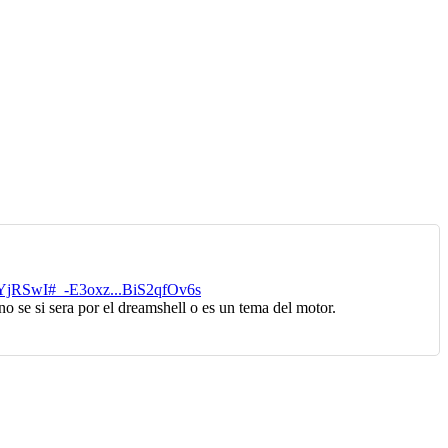
/ZcYjRSwI#_-E3oxz...BiS2qfOv6s
 se si sera por el dreamshell o es un tema del motor.