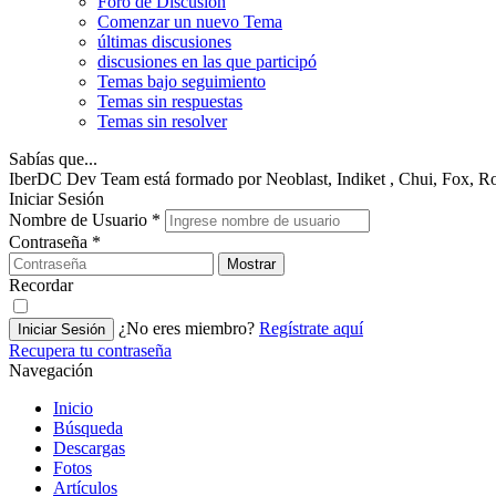
Foro de Discusión
Comenzar un nuevo Tema
últimas discusiones
discusiones en las que participó
Temas bajo seguimiento
Temas sin respuestas
Temas sin resolver
Sabías que...
IberDC Dev Team está formado por Neoblast, Indiket , Chui, Fox, R
Iniciar Sesión
Nombre de Usuario
*
Contraseña
*
Mostrar
Recordar
¿No eres miembro?
Regístrate aquí
Iniciar Sesión
Recupera tu contraseña
Navegación
Inicio
Búsqueda
Descargas
Fotos
Artículos