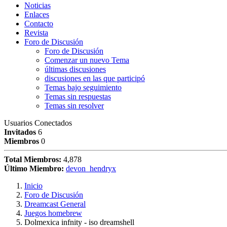
Noticias
Enlaces
Contacto
Revista
Foro de Discusión
Foro de Discusión
Comenzar un nuevo Tema
últimas discusiones
discusiones en las que participó
Temas bajo seguimiento
Temas sin respuestas
Temas sin resolver
Usuarios Conectados
Invitados
6
Miembros
0
Total Miembros:
4,878
Último Miembro:
devon_hendryx
Inicio
Foro de Discusión
Dreamcast General
Juegos homebrew
Dolmexica infnity - iso dreamshell