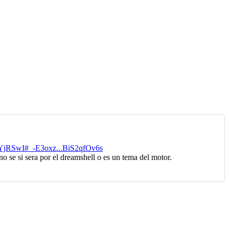
/ZcYjRSwI#_-E3oxz...BiS2qfOv6s
 se si sera por el dreamshell o es un tema del motor.