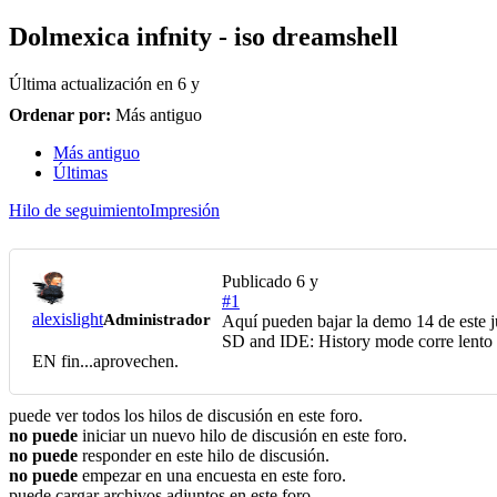
Dolmexica infnity - iso dreamshell
Última actualización en
6 y
Ordenar por:
Más antiguo
Más antiguo
Últimas
Hilo de seguimiento
Impresión
Publicado
6 y
#1
alexislight
Administrador
Aquí pueden bajar la demo 14 de este
SD and IDE: History mode corre lento d
EN fin...aprovechen.
puede ver todos los hilos de discusión en este foro.
no puede
iniciar un nuevo hilo de discusión en este foro.
no puede
responder en este hilo de discusión.
no puede
empezar en una encuesta en este foro.
puede cargar archivos adjuntos en este foro.