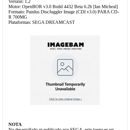
Versión: 1.2
Motor: OpenBOR v3.0 Build 4432 Beta 6.2b [Ian Micheal]
Formato: Pandus DiscJuggler Image (CDI v3.0) PARA CD-
R 700MG
Plataformas: SEGA DREAMCAST
NOTA
No desarrollado ni publicado por SEGA, este juego es un