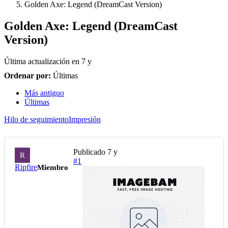
Golden Axe: Legend (DreamCast Version)
Golden Axe: Legend (DreamCast
Version)
Última actualización en
7 y
Ordenar por:
Últimas
Más antiguo
Últimas
Hilo de seguimiento
Impresión
Publicado
7 y
R
#1
Ripfire
Miembro