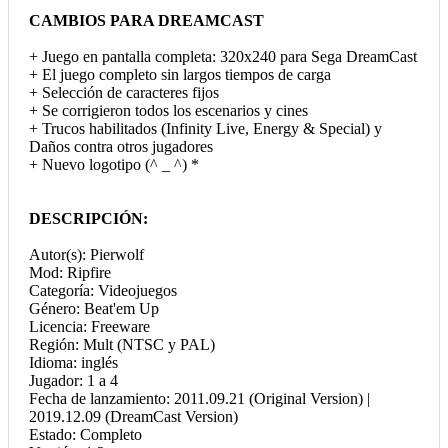
CAMBIOS PARA DREAMCAST
+ Juego en pantalla completa: 320x240 para Sega DreamCast
+ El juego completo sin largos tiempos de carga
+ Selección de caracteres fijos
+ Se corrigieron todos los escenarios y cines
+ Trucos habilitados (Infinity Live, Energy & Special) y
Daños contra otros jugadores
+ Nuevo logotipo (^ _ ^) *
DESCRIPCIÓN:
Autor(s): Pierwolf
Mod: Ripfire
Categoría: Videojuegos
Género: Beat'em Up
Licencia: Freeware
Región: Mult (NTSC y PAL)
Idioma: inglés
Jugador: 1 a 4
Fecha de lanzamiento: 2011.09.21 (Original Version) |
2019.12.09 (DreamCast Version)
Estado: Completo