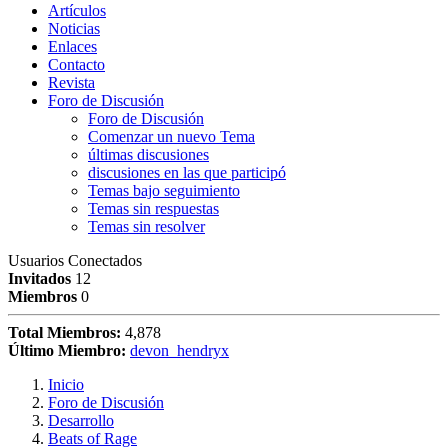
Artículos
Noticias
Enlaces
Contacto
Revista
Foro de Discusión
Foro de Discusión
Comenzar un nuevo Tema
últimas discusiones
discusiones en las que participó
Temas bajo seguimiento
Temas sin respuestas
Temas sin resolver
Usuarios Conectados
Invitados
12
Miembros
0
Total Miembros:
4,878
Último Miembro:
devon_hendryx
Inicio
Foro de Discusión
Desarrollo
Beats of Rage