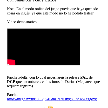
Compatible con
VGA
y
CDDA
Nota: En el modo online del juego puede que haya quedado
cosas en inglés, ya que este modo no lo he podido testear
Video demostrativo
Parche xdelta, con lo cual necesitareis la reléase
PAL
de
DCP
que encontrareis en los foros de Darius (Me parece que
requiere registro).
Parche:
https://mega.nz/#!PJUGjK4B!hCc0xUtvgY...sdXwYtgoxg