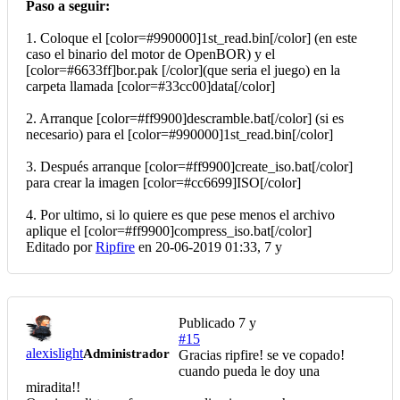
Paso a seguir:
1. Coloque el [color=#990000]1st_read.bin[/color] (en este
caso el binario del motor de OpenBOR) y el
[color=#6633ff]bor.pak [/color](que seria el juego) en la
carpeta llamada [color=#33cc00]data[/color]
2. Arranque [color=#ff9900]descramble.bat[/color] (si es
necesario) para el [color=#990000]1st_read.bin[/color]
3. Después arranque [color=#ff9900]create_iso.bat[/color]
para crear la imagen [color=#cc6699]ISO[/color]
4. Por ultimo, si lo quiere es que pese menos el archivo
aplique el [color=#ff9900]compress_iso.bat[/color]
Editado por
Ripfire
en 20-06-2019 01:33,
7 y
Publicado
7 y
#15
alexislight
Administrador
Gracias ripfire! se ve copado!
cuando pueda le doy una
miradita!!