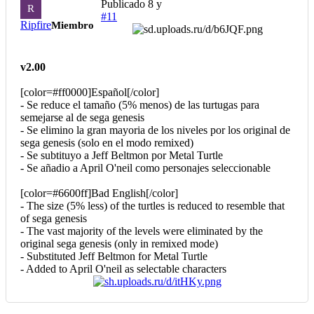
Publicado
8 y
R
#11
Ripfire
Miembro
v2.00
[color=#ff0000]Español[/color]
- Se reduce el tamaño (5% menos) de las turtugas para
semejarse al de sega genesis
- Se elimino la gran mayoria de los niveles por los original de
sega genesis (solo en el modo remixed)
- Se subtituyo a Jeff Beltmon por Metal Turtle
- Se añadio a April O'neil como personajes seleccionable
[color=#6600ff]Bad English[/color]
- The size (5% less) of the turtles is reduced to resemble that
of sega genesis
- The vast majority of the levels were eliminated by the
original sega genesis (only in remixed mode)
- Substituted Jeff Beltmon for Metal Turtle
- Added to April O'neil as selectable characters