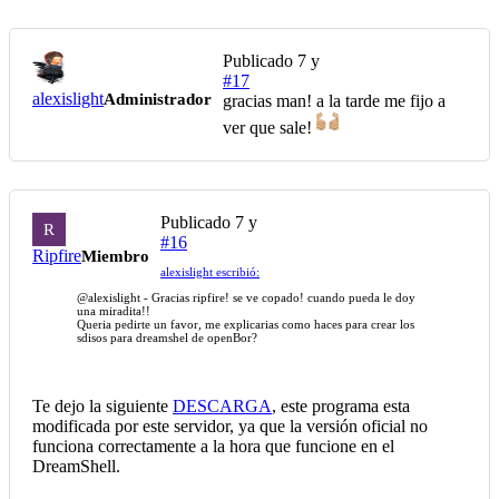
Publicado
7 y
#17
alexislight
Administrador
gracias man! a la tarde me fijo a
ver que sale!
Publicado
7 y
R
#16
Ripfire
Miembro
alexislight escribió:
@alexislight
- Gracias ripfire! se ve copado! cuando pueda le doy
una miradita!!
Queria pedirte un favor, me explicarias como haces para crear los
sdisos para dreamshel de openBor?
Te dejo la siguiente
DESCARGA
, este programa esta
modificada por este servidor, ya que la versión oficial no
funciona correctamente a la hora que funcione en el
DreamShell.