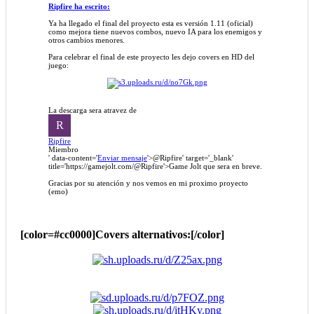
Ripfire ha escrito:
Ya ha llegado el final del proyecto esta es versión 1.11 (oficial)
como mejora tiene nuevos combos, nuevo IA para los enemigos y
otros cambios menores.
Para celebrar el final de este proyecto les dejo covers en HD del
juego:
La descarga sera atravez de
R
Ripfire
Miembro
' data-content='
Enviar mensaje
'>
@Ripfire
' target='_blank'
title='https://gamejolt.com/
@Ripfire
'>Game Jolt que sera en breve.
Gracias por su atención y nos vemos en mi proximo proyecto
(emo)
[color=#cc0000]Covers alternativos:[/color]