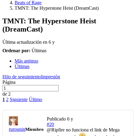
Beats of Rage
TMNT: The Hyperstone Heist (DreamCast)
TMNT: The Hyperstone Heist
(DreamCast)
Última actualización en
6 y
Ordenar por:
Últimas
Más antiguo
Últimas
Hilo de seguimiento
Impresión
Página
de 2
1
2
Siguiente
Último
Publicado
6 y
#20
rurounin
Miembro
@Ripfire
no funciona el link de Mega