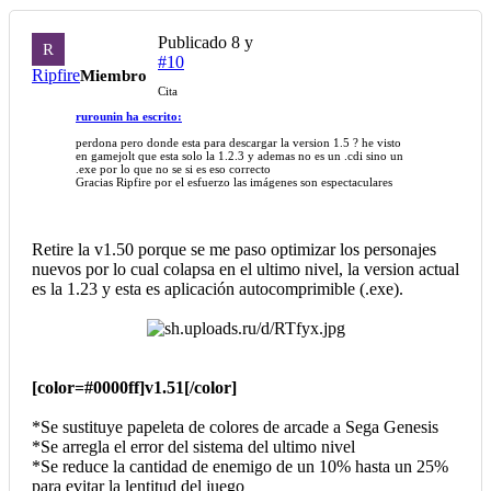
Publicado
8 y
R
#10
Ripfire
Miembro
Cita
rurounin ha escrito:
perdona pero donde esta para descargar la version 1.5 ? he visto
en gamejolt que esta solo la 1.2.3 y ademas no es un .cdi sino un
.exe por lo que no se si es eso correcto
Gracias Ripfire por el esfuerzo las imágenes son espectaculares
Retire la v1.50 porque se me paso optimizar los personajes
nuevos por lo cual colapsa en el ultimo nivel, la version actual
es la 1.23 y esta es aplicación autocomprimible (.exe).
[color=#0000ff]v1.51[/color]
*Se sustituye papeleta de colores de arcade a Sega Genesis
*Se arregla el error del sistema del ultimo nivel
*Se reduce la cantidad de enemigo de un 10% hasta un 25%
para evitar la lentitud del juego