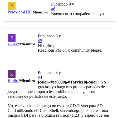
Publicado
8 y
P
#6
Peroxido-H2O
Miembro
Bueno curro compañero el tuyo
Publicado
8 y
Z
#5
zouzzz
Miembro
Hi ripfire,
Read jour PM on x-community please.
Publicado
8 y
R
#4
Ripfire
Miembro
[color=#cc0000]
@Torvic18
[/color]
, No
gracias, yo hago mis propias partadas de
juegos, aunque tampoco les prohibo a que hagan sus
versiones de portadas de este juego.
No, esta version del juego no es para CD-R sino para SD
Card utilizando el DreamShell, sin embargo puedo crear una
imagen CDI para la proxima revision (1.23) y espero que sea