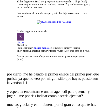
Ya ha llegado el final del proyecto esta es versión 1.11 (oficial)
como mejora tiene nuevos combos, nuevo IA para los enemigos y
otros cambios menores.
Para celebrar el final de este proyecto les dejo covers en HD del
juego:
La descarga sera atravez de
R
Ripfire
Miembro
' data-content='
Enviar mensaje
'>
@Ripfire
' target='_blank'
title='https://gamejolt.com/
@Ripfire
'>Game Jolt que sera en breve.
Gracias por su atención y nos vemos en mi proximo proyecto
(emo)
por cierto, me he bajado el primer enlace del primer post que
pusiste ya que no veo por ningun sitio que hayas puesto aun
la version 1.1
y esperaba encontrarme una imagen cdi para quemar y
jugar.... me podrias indicar como hacerla ejecutar?
muchas gracias y enhorabuena por el gran curro que te has