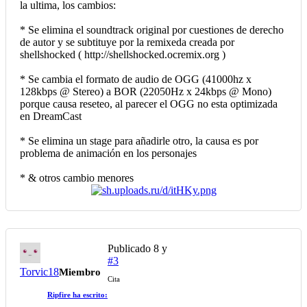
la ultima, los cambios:
* Se elimina el soundtrack original por cuestiones de derecho
de autor y se subtituye por la remixeda creada por
shellshocked ( http://shellshocked.ocremix.org )
* Se cambia el formato de audio de OGG (41000hz x
128kbps @ Stereo) a BOR (22050Hz x 24kbps @ Mono)
porque causa reseteo, al parecer el OGG no esta optimizada
en DreamCast
* Se elimina un stage para añadirle otro, la causa es por
problema de animación en los personajes
* & otros cambio menores
Publicado
8 y
#3
Torvic18
Miembro
Cita
Ripfire ha escrito: