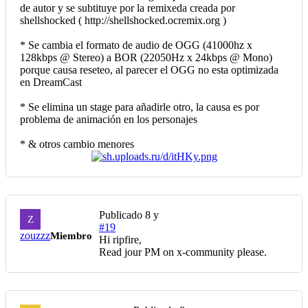
de autor y se subtituye por la remixeda creada por
shellshocked ( http://shellshocked.ocremix.org )
* Se cambia el formato de audio de OGG (41000hz x
128kbps @ Stereo) a BOR (22050Hz x 24kbps @ Mono)
porque causa reseteo, al parecer el OGG no esta optimizada
en DreamCast
* Se elimina un stage para añadirle otro, la causa es por
problema de animación en los personajes
* & otros cambio menores
Publicado
8 y
Z
#19
zouzzz
Miembro
Hi ripfire,
Read jour PM on x-community please.