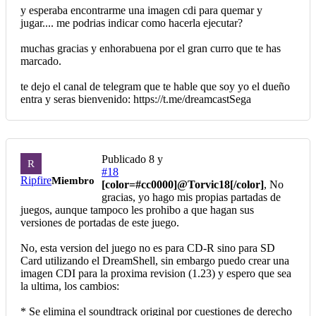
y esperaba encontrarme una imagen cdi para quemar y
jugar.... me podrias indicar como hacerla ejecutar?
muchas gracias y enhorabuena por el gran curro que te has
marcado.
te dejo el canal de telegram que te hable que soy yo el dueño
entra y seras bienvenido: https://t.me/dreamcastSega
Publicado
8 y
R
#18
Ripfire
Miembro
[color=#cc0000]
@Torvic18
[/color]
, No
gracias, yo hago mis propias partadas de
juegos, aunque tampoco les prohibo a que hagan sus
versiones de portadas de este juego.
No, esta version del juego no es para CD-R sino para SD
Card utilizando el DreamShell, sin embargo puedo crear una
imagen CDI para la proxima revision (1.23) y espero que sea
la ultima, los cambios:
* Se elimina el soundtrack original por cuestiones de derecho