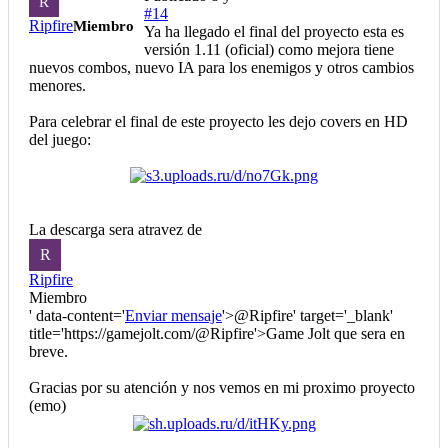
R
#14
Ripfire
Miembro
Ya ha llegado el final del proyecto esta es
versión 1.11 (oficial) como mejora tiene
nuevos combos, nuevo IA para los enemigos y otros cambios
menores.
Para celebrar el final de este proyecto les dejo covers en HD
del juego:
La descarga sera atravez de
R
Ripfire
Miembro
' data-content='
Enviar mensaje
'>
@Ripfire
' target='_blank'
title='https://gamejolt.com/
@Ripfire
'>Game Jolt que sera en
breve.
Gracias por su atención y nos vemos en mi proximo proyecto
(emo)