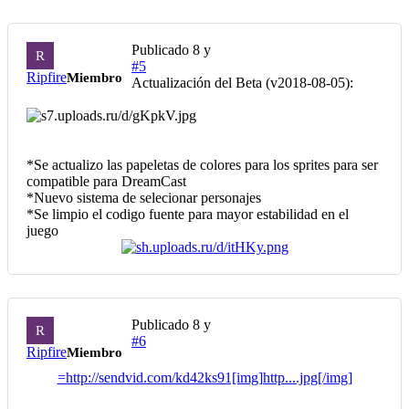
Publicado
8 y
R
#5
Ripfire
Miembro
Actualización del Beta (v2018-08-05):
*Se actualizo las papeletas de colores para los sprites para ser
compatible para DreamCast
*Nuevo sistema de selecionar personajes
*Se limpio el codigo fuente para mayor estabilidad en el
juego
Publicado
8 y
R
#6
Ripfire
Miembro
=http://sendvid.com/kd42ks91[img]http....jpg[/img]