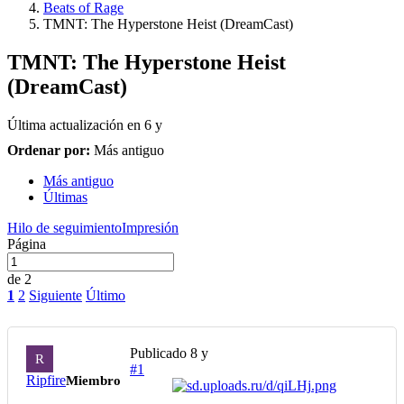
Beats of Rage
TMNT: The Hyperstone Heist (DreamCast)
TMNT: The Hyperstone Heist
(DreamCast)
Última actualización en
6 y
Ordenar por:
Más antiguo
Más antiguo
Últimas
Hilo de seguimiento
Impresión
Página
de 2
1
2
Siguiente
Último
Publicado
8 y
R
#1
Ripfire
Miembro