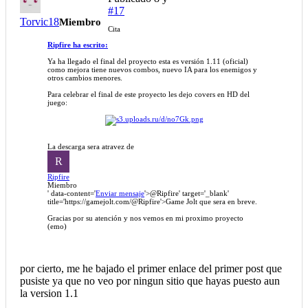
#17
Torvic18
Miembro
Cita
Ripfire ha escrito:
Ya ha llegado el final del proyecto esta es versión 1.11 (oficial)
como mejora tiene nuevos combos, nuevo IA para los enemigos y
otros cambios menores.
Para celebrar el final de este proyecto les dejo covers en HD del
juego:
La descarga sera atravez de
R
Ripfire
Miembro
' data-content='
Enviar mensaje
'>
@Ripfire
' target='_blank'
title='https://gamejolt.com/
@Ripfire
'>Game Jolt que sera en breve.
Gracias por su atención y nos vemos en mi proximo proyecto
(emo)
por cierto, me he bajado el primer enlace del primer post que
pusiste ya que no veo por ningun sitio que hayas puesto aun
la version 1.1