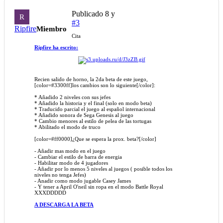
Publicado
8 y
R
#3
Ripfire
Miembro
Cita
Ripfire ha escrito:
Recien salido de horno, la 2da beta de este juego,
[color=#3300ff]los cambios son lo siguiente[/color]:
* Añadido 2 niveles con sus jefes
* Añadido la historia y el final (solo en modo beta)
* Traducido parcial el juego al español internacional
* Añadido sonora de Sega Genesis al juego
* Cambio menores al estilo de pelea de las tortugas
* Abilitado el modo de truco
[color=#ff0000]¿Que se espera la prox. beta?[/color]
- Añadir mas modo en el juego
- Cambiar el estilo de barra de energia
- Habilitar modo de 4 jugadores
- Añadir por lo menos 5 niveles al juegos ( posible todos los
niveles no tenga Jefes)
- Anadir como modo jugable Casey James
- Y tener a April O'neil sin ropa en el modo Battle Royal
XXXDDDDD
A DESCARGA LA BETA