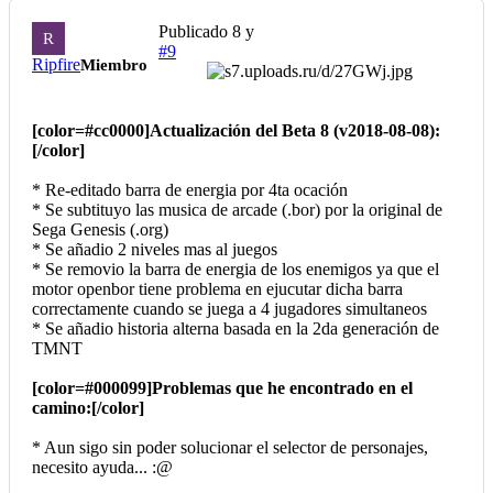
Publicado
8 y
R
#9
Ripfire
Miembro
[color=#cc0000]Actualización del Beta 8 (v2018-08-08):
[/color]
* Re-editado barra de energia por 4ta ocación
* Se subtituyo las musica de arcade (.bor) por la original de
Sega Genesis (.org)
* Se añadio 2 niveles mas al juegos
* Se removio la barra de energia de los enemigos ya que el
motor openbor tiene problema en ejucutar dicha barra
correctamente cuando se juega a 4 jugadores simultaneos
* Se añadio historia alterna basada en la 2da generación de
TMNT
[color=#000099]Problemas que he encontrado en el
camino:[/color]
* Aun sigo sin poder solucionar el selector de personajes,
necesito ayuda... :@