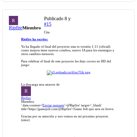
Publicado
8 y
R
#15
Ripfire
Miembro
Cita
Ripfire ha escrito:
Ya ha llegado el final del proyecto esta es versión 1.11 (oficial)
como mejora tiene nuevos combos, nuevo IA para los enemigos y
otros cambios menores.
Para celebrar el final de este proyecto les dejo covers en HD del
juego:
La descarga sera atravez de
R
Ripfire
Miembro
' data-content='
Enviar mensaje
'>
@Ripfire
' target='_blank'
title='https://gamejolt.com/
@Ripfire
'>Game Jolt que sera en breve.
Gracias por su atención y nos vemos en mi proximo proyecto
(emo)