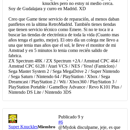
knuckles pero no estoy ni medio cerca.
Soy de Gudalajara y curro en Madrid. XD
Creo que Game tiene servicio de reparación, al menos daban
panfletos en la ultima RetroMadrid. También tienes tiendas
que tienen servicio técnico como Emere. Si no te toca ir a
buscar las tiendas de electrónica de toda la vida (Cuanto mas
años tenga el garito, mejor). El otro día un colega me llevo a
una que tenia mas años que el sol, le lleve el monitor de mi
Amstrad y en 5 minutos lo tenia como recién salido de
fabrica.
ZX Spectrum 48K / ZX Spectrum +2A / Amstrad CPC 464 /
Amstrad CPC 6128 / Atari VCS / NES / Yess! (Famiclon) /
Sega Master System 2 / Sega MegaDrive 2 / Super Nintendo
/ Sega Saturn / Nintendo 64 / PlayStation / Xbox / Sega
Dreamcast / PlayStation 2 / Wii / Xbox360 / PlayStation 3 /
PlayStation Portable / GameBoy Advance / Revo K101 Plus /
Nintendo DS Lite / Nintendo 3DS
Publicado
9 y
#6
Super Knuckles
Miembro
@Mydok
disculpame, jeje, es que