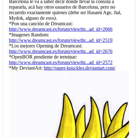
Barcelona te va a saber decir donde llevar la consola a
repararla, acá hay otros usuarios de Barcelona, pero no
recuerdo exactamente quienes (debe ser Hasami Age, Jial,
Mydok, alguno de esos).
*Pon una canción de Dreamcast:
http://www.dreamcast.es/forum/viewthr...ad_id=2066
*Imagenes Random:
http://www.dreamcast.es/forum/viewthr...ad_id=2519
*Los mejores Opening de Dreamcast:
http://www.dreamcast.es/forum/viewthr...ad_id=2676
*OpenBOR pendiente de terminar:
http://www.dreamcast.es/forum/viewthr...ad_id=2572
*My DeviantArt:
http://super-knuckles.deviantart.com/