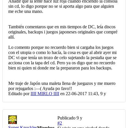
Añadir que la lente hace luz roja cuando enciendo la consola
sin cd, lo digo porque no se si aporta algo para que alguien
me eche una mano.
También comentaros que en mis tiempos de DC, leía discos
originales, backups i juegos japoneses originales que compré
allí.
Lo comento porque no recuerdo bien si cargaba los juegos
con el utopia o como lo hacía, la cosa es que al abrir ayer mi
DC vi que tenía un trozo de celo sujetando la pestaña que se
acciona con la tapa del cd. Pero ya os digo que no recuerdo
bien ni quien ni donde me la prepararon para los backups.
Me traje de Japón una maleta llena de juegazos y me muero
por rejugarlos :—( Ayuda po favo!!
Editado por
IIII MIRLO IIII
en 22-06-2017 11:43,
9 y
Publicado
9 y
#2
Super Knuckles
Miembro