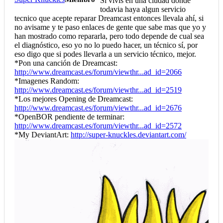
Si vivis en una ciudad donde
todavia haya algun servicio
tecnico que acepte reparar Dreamcast entonces llevala ahí, si
no avisame y te paso enlaces de gente que sabe mas que yo y
han mostrado como repararla, pero todo depende de cual sea
el diagnóstico, eso yo no lo puedo hacer, un técnico sí, por
eso digo que si podes llevarla a un servicio técnico, mejor.
*Pon una canción de Dreamcast:
http://www.dreamcast.es/forum/viewthr...ad_id=2066
*Imagenes Random:
http://www.dreamcast.es/forum/viewthr...ad_id=2519
*Los mejores Opening de Dreamcast:
http://www.dreamcast.es/forum/viewthr...ad_id=2676
*OpenBOR pendiente de terminar:
http://www.dreamcast.es/forum/viewthr...ad_id=2572
*My DeviantArt:
http://super-knuckles.deviantart.com/