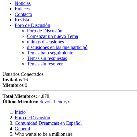
Noticias
Enlaces
Contacto
Revista
Foro de Discusión
Foro de Discusión
Comenzar un nuevo Tema
últimas discusiones
discusiones en las que participó
Temas bajo seguimiento
Temas sin respuestas
Temas sin resolver
Usuarios Conectados
Invitados
16
Miembros
0
Total Miembros:
4,878
Último Miembro:
devon_hendryx
Inicio
Foro de Discusión
Comunidad Dreamcast en Español
General
Who wants to be a millionaire