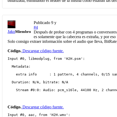
binarizada, eliminando el header de la misma como estaban las de
Publicado
9 y
#4
Jako
Miembro
Después de probar con 4 programas o conversores (
es solamente que la cabecera es extraña, y por eso
Solo consigo extraer información sobre el audio que lleva, BitRate,
Código.
Descargar código fuente.
Input #0, libmodplug, from 'H2H.psm':
  Metadata:
    extra info      : 1 pattern, 4 channels, 0/15 sa
  Duration: N/A, bitrate: N/A
    Stream #0:0: Audio: pcm_s16le, 44100 Hz, 2 chann
Código.
Descargar código fuente.
Input #0, aac, from 'H2H.wmv':