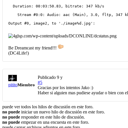
  Duration: 00:03:50.83, bitrate: 347 kb/s
    Stream #0:0: Audio: aac (Main), 3.0, fltp, 347 k
Output #0, image2, to './image%d.jpg':
Be Dreamcast my friend!!!
(DC4Life!)
Publicado
9 y
#5
pitito
Miembro
Gracias por los intentos Jako :)
Haber si alguien mas pudiese ayudar o bien con el
puede ver todos los hilos de discusión en este foro.
no puede
iniciar un nuevo hilo de discusión en este foro.
no puede
responder en este hilo de discusión.
no puede
empezar en una encuesta en este foro.
puede cargar archivos adjuntos en este foro.