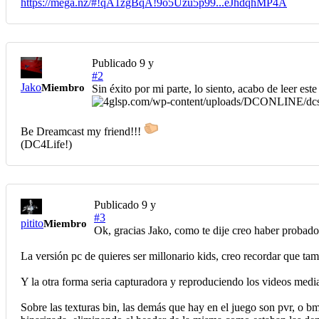
https://mega.nz/#!qA1zgBqA!9o5Uzu5p99...eJhdqhMP4A
Publicado
9 y
#2
Jako
Miembro
Sin éxito por mi parte, lo siento, acabo de leer est
Be Dreamcast my friend!!!
(DC4Life!)
Publicado
9 y
#3
pitito
Miembro
Ok, gracias Jako, como te dije creo haber probado
La versión pc de quieres ser millonario kids, creo recordar que tamb
Y la otra forma seria capturadora y reproduciendo los videos medi
Sobre las texturas bin, las demás que hay en el juego son pvr, o 