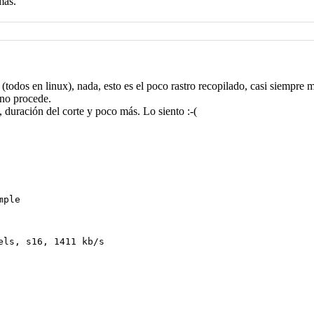
más.
todos en linux), nada, esto es el poco rastro recopilado, casi siempre 
 no procede.
 duración del corte y poco más. Lo siento :-(
mple
els, s16, 1411 kb/s