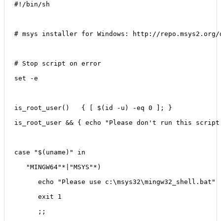
#!/bin/sh
# msys installer for Windows: http://repo.msys2.org/
# Stop script on error
set -e
is_root_user()   { [ $(id -u) -eq 0 ]; }
is_root_user && { echo "Please don't run this script
case "$(uname)" in
   "MINGW64"*|"MSYS"*)
      echo "Please use c:\msys32\mingw32_shell.bat"
      exit 1
      ;;