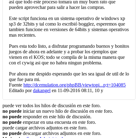
asi que todo este proceso tomara un muy buen rato que
pueden aprovechar para salir a hacer las compras.
Este script funciona en un sistema operativo de windows xp
sp3 de 32bits y tal como lo escribió bogglez, esperemos que
tambien funcione en versiones de 64bits y sistemas operativos
mas recientes.
Pues esta todo listo, a disfrutar programando buenos y bonitos
juegos de ahora en adelante y a probar los ejemplos que
vienen en el KOS; todo se compila de la misma manera que
con el cywig asi que no habra ningun problema.
Por ahora me despido esperando que les sea igual de util de lo
que fue para mi.
Fuente
http://dcemulation.org/phpBB/viewtopi...p;t=104085
Editado por
dakangel
en 11-09-2016 08:11,
10 y
puede ver todos los hilos de discusión en este foro.
no puede
iniciar un nuevo hilo de discusión en este foro.
no puede
responder en este hilo de discusión.
no puede
empezar en una encuesta en este foro.
puede cargar archivos adjuntos en este foro.
no puede
descargar archivos adjuntos en este foro.