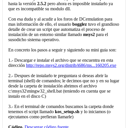
hasta la versión
2.5.2
pero ahora es imposible instalarlo ya
que es incompatible su modulo dll.
Con esa duda y al acudir a los foros de DCemulation para
mas información de ello, el usuario
bogglez
tuvo el grandioso
detalle de crear un script que automatiza el proceso de
instalación de un entorno similar llamado
msys2
para el
susodicho sistema operativo.
En concreto los pasos a seguir y siguiendo su mini guia son:
1.- Descargar e instalar el archivo que se encuentra en esta
dirección
http://repo.msys2.org/distrib/i686/ms...160205.exe
2.- Despues de instalarlo te preguntara si deseas abrir la
terminal (shell) de comandos; le decimos que no y en su lugar
desde la carpeta de instalación abrimos el archivo
c:\msys32\mingw32_shell.bat (teniendo en cuenta que se
instalo en el disco C)
3.- En el terminal de comandos buscamos la carpeta donde
tenemos el script llamado
kos_setup.sh
y lo iniciamos (o
ejecutamos como prefieran llamarle)
Código.
Descargar código fuente.