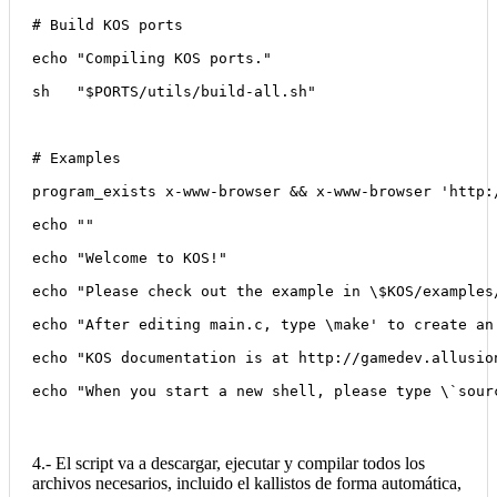
# Build KOS ports
echo "Compiling KOS ports."
sh   "$PORTS/utils/build-all.sh"
# Examples
program_exists x-www-browser && x-www-browser 'http:
echo ""
echo "Welcome to KOS!"
echo "Please check out the example in \
$KOS/examples
echo "After editing main.c, type \
make' to create an
echo "KOS documentation is at http://gamedev.allusio
echo "When you start a new shell, please type \`sour
4.- El script va a descargar, ejecutar y compilar todos los
archivos necesarios, incluido el kallistos de forma automática,