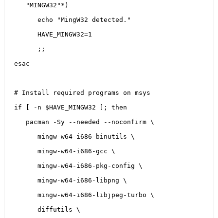
   "MINGW32"*)
      echo "MingW32 detected."
      HAVE_MINGW32=1
      ;;
esac
# Install required programs on msys
if [ -n $HAVE_MINGW32 ]; then
   pacman -Sy --needed --noconfirm \
      mingw-w64-i686-binutils \
      mingw-w64-i686-gcc \
      mingw-w64-i686-pkg-config \
      mingw-w64-i686-libpng \
      mingw-w64-i686-libjpeg-turbo \
      diffutils \