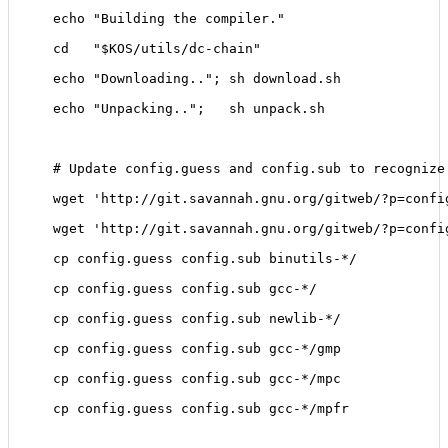
   echo "Building the compiler."
   cd   "$KOS/utils/dc-chain"
   echo "Downloading.."; sh download.sh
   echo "Unpacking..";   sh unpack.sh
   # Update config.guess and config.sub to recognize
   wget 'http://git.savannah.gnu.org/gitweb/?p=confi
   wget 'http://git.savannah.gnu.org/gitweb/?p=confi
   cp config.guess config.sub binutils-*/
   cp config.guess config.sub gcc-*/
   cp config.guess config.sub newlib-*/
   cp config.guess config.sub gcc-*/gmp
   cp config.guess config.sub gcc-*/mpc
   cp config.guess config.sub gcc-*/mpfr