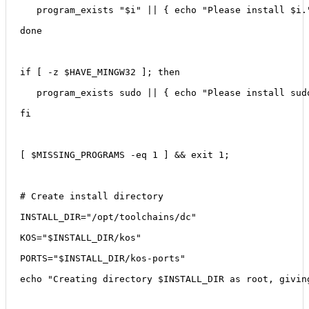
   program_exists "$i" || { echo "Please install $i.
done
if [ -z $HAVE_MINGW32 ]; then
   program_exists sudo || { echo "Please install sud
fi
[ $MISSING_PROGRAMS -eq 1 ] && exit 1;
# Create install directory
INSTALL_DIR="/opt/toolchains/dc"
KOS="$INSTALL_DIR/kos"
PORTS="$INSTALL_DIR/kos-ports"
echo "Creating directory $INSTALL_DIR as root, givin