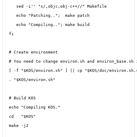
   sed -i'' "s/,objc,obj-c++//" Makefile
   echo "Patching..";  make patch
   echo "Compiling.."; make build
fi
# Create environment
# You need to change environ.sh and environ_base.sh 
[ -f "$KOS/environ.sh" ] || cp "$KOS/doc/environ.sh.
. "$KOS/environ.sh"
# Build KOS
echo "Compiling KOS."
cd   "$KOS"
make -j2