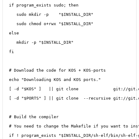
if program_exists sudo; then
   sudo mkdir -p    "$INSTALL_DIR"
   sudo chmod o+rwx "$INSTALL_DIR"
else
   mkdir -p "$INSTALL_DIR"
fi
# Download the code for KOS + KOS-ports
echo "Downloading KOS and KOS ports."
[ -d "$KOS" ]   || git clone              git://git.
[ -d "$PORTS" ] || git clone  --recursive git://git.
# Build the compiler
# You need to change the Makefile if you want to ins
if ! program_exists "$INSTALL_DIR/sh-elf/bin/sh-elf-