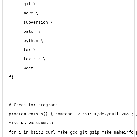
      git \
      make \
      subversion \
      patch \
      python \
      tar \
      texinfo \
      wget  
fi
# Check for programs
program_exists() { command -v "$1" >/dev/null 2>&1; 
MISSING_PROGRAMS=0
for i in bzip2 curl make gcc git gzip make makeinfo 