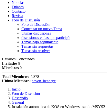
Noticias
Enlaces
Contacto
Revista
Foro de Discusión
Foro de Discusión
Comenzar un nuevo Tema
últimas discusiones
discusiones en las que participó
Temas bajo seguimiento
Temas sin respuestas
Temas sin resolver
Usuarios Conectados
Invitados
8
Miembros
0
Total Miembros:
4,878
Último Miembro:
devon_hendryx
Inicio
Foro de Discusión
Desarrollo
General
Instalación automatica de KOS en Windows usando MSYS2