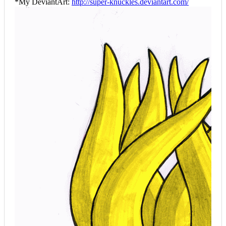
*My DeviantArt:
http://super-knuckles.deviantart.com/