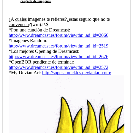
cargada de imagenes
.
¿A
cuales
imagenes te refieres?¿estas seguro que no te
convencen
?(wm):P:$
*Pon una canción de Dreamcast:
http://www.dreamcast.es/forum/viewthr...ad_id=2066
*Imagenes Random:
http://www.dreamcast.es/forum/viewthr...ad_id=2519
*Los mejores Opening de Dreamcast:
http://www.dreamcast.es/forum/viewthr...ad_id=2676
*OpenBOR pendiente de terminar:
http://www.dreamcast.es/forum/viewthr...ad_id=2572
*My DeviantArt:
http://super-knuckles.deviantart.com/