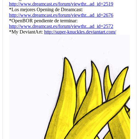
http://www.dreamcast.es/forum/viewthr...ad_id=2519
*Los mejores Opening de Dreamcast:
http://www.dreamcast.es/forum/viewthr...ad_id=2676
*OpenBOR pendiente de terminar:
http://www.dreamcast.es/forum/viewthr...ad_id=2572
*My DeviantArt:
http://super-knuckles.deviantart.com/