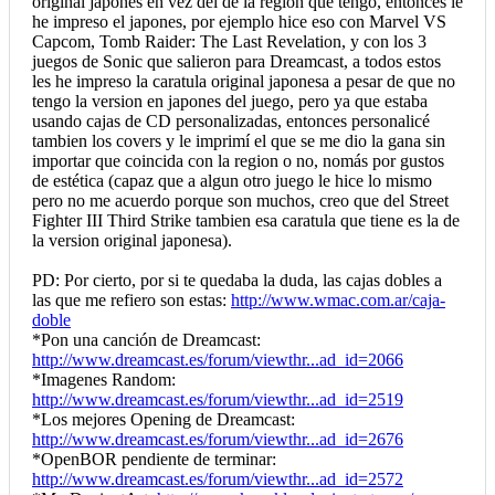
original japones en vez del de la region que tengo, entonces le
he impreso el japones, por ejemplo hice eso con Marvel VS
Capcom, Tomb Raider: The Last Revelation, y con los 3
juegos de Sonic que salieron para Dreamcast, a todos estos
les he impreso la caratula original japonesa a pesar de que no
tengo la version en japones del juego, pero ya que estaba
usando cajas de CD personalizadas, entonces personalicé
tambien los covers y le imprimí el que se me dio la gana sin
importar que coincida con la region o no, nomás por gustos
de estética (capaz que a algun otro juego le hice lo mismo
pero no me acuerdo porque son muchos, creo que del Street
Fighter III Third Strike tambien esa caratula que tiene es la de
la version original japonesa).
PD: Por cierto, por si te quedaba la duda, las cajas dobles a
las que me refiero son estas:
http://www.wmac.com.ar/caja-
doble
*Pon una canción de Dreamcast:
http://www.dreamcast.es/forum/viewthr...ad_id=2066
*Imagenes Random:
http://www.dreamcast.es/forum/viewthr...ad_id=2519
*Los mejores Opening de Dreamcast:
http://www.dreamcast.es/forum/viewthr...ad_id=2676
*OpenBOR pendiente de terminar:
http://www.dreamcast.es/forum/viewthr...ad_id=2572