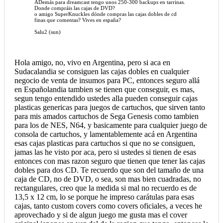
ADemás para dreamcast tengo unos 250-300 backups en tarrinas.
Donde compráis las cajas de DVD?
o amigo SuperKnuckles dónde compras las cajas dobles de cd
finas que comentas? Vives en españa?
Salu2 (sun)
Hola amigo, no, vivo en Argentina, pero si aca en
Sudacalandia se consiguen las cajas dobles en cualquier
negocio de venta de insumos para PC, entonces seguro allá
en Españolandia tambien se tienen que conseguir, es mas,
segun tengo entendido ustedes alla pueden conseguir cajas
plasticas genericas para juegos de cartuchos, que sirven tanto
para mis amados cartuchos de Sega Genesis como tambien
para los de NES, N64, y basicamente para cualquier juego de
consola de cartuchos, y lamentablemente acá en Argentina
esas cajas plasticas para cartuchos si que no se consiguen,
jamas las he visto por aca, pero si ustedes si tienen de esas
entonces con mas razon seguro que tienen que tener las cajas
dobles para dos CD. Te recuerdo que son del tamaño de una
caja de CD, no de DVD, o sea, son mas bien cuadradas, no
rectangulares, creo que la medida si mal no recuerdo es de
13,5 x 12 cm, lo se porque he impreso carátulas para esas
cajas, tanto custom covers como covers oficiales, a veces he
aprovechado y si de algun juego me gusta mas el cover