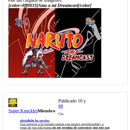
este tan cargada de imagenes.
[color=#ff0033]Amo a mi Dreamcast[/color]
Publicado
10 y
#8
Super Knuckles
Miembro
Cita
alexislight ha escrito:
Con respecto a la portada custom que mostro superknuckles, a
pesar de que esta buena
no me termina de convencer que este tan