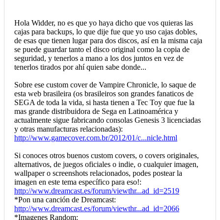
Hola Widder, no es que yo haya dicho que vos quieras las
cajas para backups, lo que dije fue que yo uso cajas dobles,
de esas que tienen lugar para dos discos, así en la misma caja
se puede guardar tanto el disco original como la copia de
seguridad, y tenerlos a mano a los dos juntos en vez de
tenerlos tirados por ahí quien sabe donde...
Sobre ese custom cover de Vampire Chronicle, lo saque de
esta web brasileira (os brasileiros son grandes fanaticos de
SEGA de toda la vida, si hasta tienen a Tec Toy que fue la
mas grande distribuidora de Sega en Latinoamérica y
actualmente sigue fabricando consolas Genesis 3 licenciadas
y otras manufacturas relacionadas):
http://www.gamecover.com.br/2012/01/c...nicle.html
Si conoces otros buenos custom covers, o covers originales,
alternativos, de juegos oficiales o indie, o cualquier imagen,
wallpaper o screenshots relacionados, podes postear la
imagen en este tema específico para eso!:
http://www.dreamcast.es/forum/viewthr...ad_id=2519
*Pon una canción de Dreamcast:
http://www.dreamcast.es/forum/viewthr...ad_id=2066
*Imagenes Random: