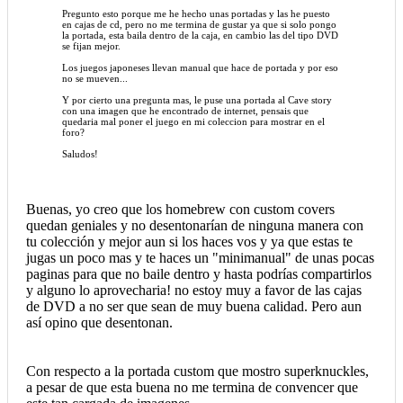
Pregunto esto porque me he hecho unas portadas y las he puesto
en cajas de cd, pero no me termina de gustar ya que si solo pongo
la portada, esta baila dentro de la caja, en cambio las del tipo DVD
se fijan mejor.
Los juegos japoneses llevan manual que hace de portada y por eso
no se mueven...
Y por cierto una pregunta mas, le puse una portada al Cave story
con una imagen que he encontrado de internet, pensais que
quedaria mal poner el juego en mi coleccion para mostrar en el
foro?
Saludos!
Buenas, yo creo que los homebrew con custom covers
quedan geniales y no desentonarían de ninguna manera con
tu colección y mejor aun si los haces vos y ya que estas te
jugas un poco mas y te haces un "minimanual" de unas pocas
paginas para que no baile dentro y hasta podrías compartirlos
y alguno lo aprovecharia! no estoy muy a favor de las cajas
de DVD a no ser que sean de muy buena calidad. Pero aun
así opino que desentonan.
Con respecto a la portada custom que mostro superknuckles,
a pesar de que esta buena no me termina de convencer que