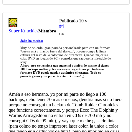
Publicado
10 y
#4
Super Knuckles
Miembro
Cita
Jako ha escrito:
Muy de acuerdo, gran portada personalizada pero con un formato
"que se está orinando fuera del tiesto...", porque rompe la línea
estètica del resto de la colección de dreamcast. Quedan mejor las
cajas DVD en juegos de PC y consolas que saquese la miserable de
sony.
Ahora, por extremista que suene mi opinión, lo mismo si tienes
100 backups sueltos y te curras sus respectivas portadas en
formato DVD puede quedar auténtico el estante. Todo es
ponerle ganas y un poco de arte... Y toner!
;)
Amén a eso hermano, yo por mi parte no llego a 100
backups, debo tener 70 mas o menos, (tendría mas si no fuera
porque no conseguí un backup de Tomb Raider Chronicles
que funcione correctamente, y porque Ecco The Dolphin y
Worms Armageddon no entran en CDs de 700 mb y no
conseguí CDs de 99 min), y vaya que me he gastado tinta
(para colmo no tengo impresora laser color, la unica a color
que tengo es a cartuchos de tinta), pero no imprimo en cajas