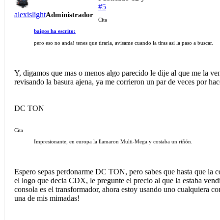
#5
alexislight
Administrador
Cita
baigos ha escrito:
pero eso no anda! tenes que tirarla, avisame cuando la tiras asi la paso a buscar.
Y, digamos que mas o menos algo parecido le dije al que me la ven
revisando la basura ajena, ya me corrieron un par de veces por hac
DC TON
Cita
Impresionante, en europa la llamaron Multi-Mega y costaba un riñón.
Espero sepas perdonarme DC TON, pero sabes que hasta que la compr
el logo que decia CDX, le pregunte el precio al que la estaba vend
consola es el transformador, ahora estoy usando uno cualquiera con
una de mis mimadas!