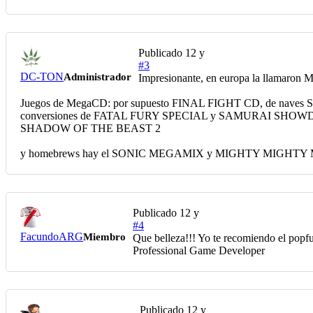
Publicado
12 y
#3
DC-TON
Administrador
Impresionante, en europa la llamaron M
Juegos de MegaCD: por supuesto FINAL FIGHT CD, de nave
conversiones de FATAL FURY SPECIAL y SAMURAI SHOWDO
SHADOW OF THE BEAST 2
y homebrews hay el SONIC MEGAMIX y MIGHTY MIGHTY MISS
Publicado
12 y
#4
FacundoARG
Miembro
Que belleza!!! Yo te recomiendo el popfu
Professional Game Developer
Publicado
12 y