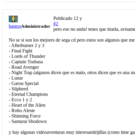
Publicado
12 y
#2
baigos
Administrador
pero eso no anda! tenes que tirarla, avisame 
No se si son los mejores de sega cd pero estos son algunos que me
- Afterburner 2 y 3
- Final Fight
- Lords of Thunder
- Captain Tsubasa
- Road Avenger
- Night Trap (algunos dicen que es malo, otros dicen que es una ma
- Lunar
- Garou Special
- Silpheed
- Eternal Champions
- Ecco 1 y 2
- Heart of the Alien
- Robo Aleste
- Shinning Force
- Samurai Shodown
y hay algunas videoaventuras muy interesantirijillas (como time gal