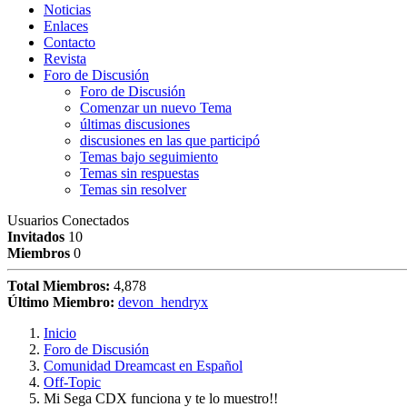
Noticias
Enlaces
Contacto
Revista
Foro de Discusión
Foro de Discusión
Comenzar un nuevo Tema
últimas discusiones
discusiones en las que participó
Temas bajo seguimiento
Temas sin respuestas
Temas sin resolver
Usuarios Conectados
Invitados
10
Miembros
0
Total Miembros:
4,878
Último Miembro:
devon_hendryx
Inicio
Foro de Discusión
Comunidad Dreamcast en Español
Off-Topic
Mi Sega CDX funciona y te lo muestro!!