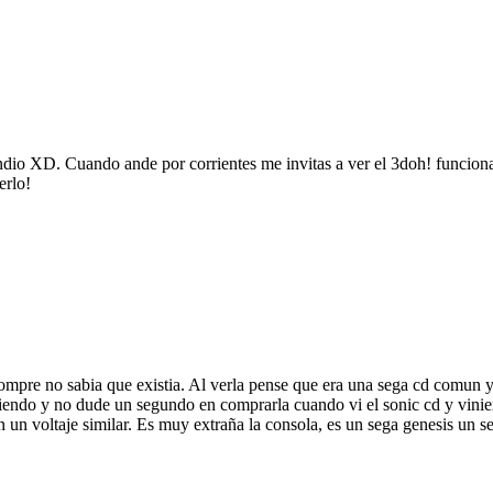
dio XD. Cuando ande por corrientes me invitas a ver el 3doh! funcionan
erlo!
e no sabia que existia. Al verla pense que era una sega cd comun y co
iendo y no dude un segundo en comprarla cuando vi el sonic cd y vinier
 un voltaje similar. Es muy extraña la consola, es un sega genesis un s