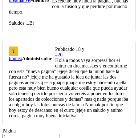
dreamalive
Miembro
Excelente muy linda la pagina , buenas
con la fusion y que perdure por mucho
tiempo..
Saludos....B)
Publicado
18 y
T
#20
tibuteo
Administrador
Hola a todos vaya sorpresa hor el
entrar en dreamcast.es y encontrarme
con esta "nueva pagina" jejeje dicen que la union hace la
fuerza no? jejeje me ha gustado la idea de juntar las dos
paginas ademas q esta guapa guapa me estoy haciendo a ella
pero esta muy bien bueno cualquier cosilla que pueda ayudar
solo teneis q decirlo por cierto volvereis a poner en los foros
los apartados de colecciones y demas? mas q nada porque iba
a colgar hoy las fotos nuevas de la mia Naonak por fin que
hoy estoy de descanso en el curro jejeje un saludo y animo
con la pagina muy buena iniciativa
Página