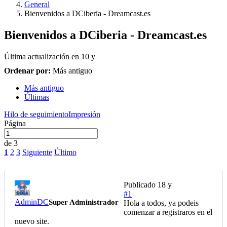
General
Bienvenidos a DCiberia - Dreamcast.es
Bienvenidos a DCiberia - Dreamcast.es
Última actualización en
10 y
Ordenar por:
Más antiguo
Más antiguo
Últimas
Hilo de seguimiento
Impresión
Página
de 3
1
2
3
Siguiente
Último
Publicado
18 y
#1
AdminDC
Super Administrador
Hola a todos, ya podeis
comenzar a registraros en el
nuevo site.