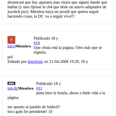
dreamcast que hay aparatos mas viejos que siguen dando que
hablar (y sino fijense la c64 que tiene un nuevo adaptador de
joystick psx). Mientras haya un perejil que quiera seguir
haciendo cosas, la DC va a seguir viva!!!
Publicado
18 y
P
#10
paco
Miembro
Que chula está la pagina. Otro más que se
registra.
pol
Editado por
timofonic
en 21-04-2008 19:20,
18 y
Publicado
18 y
ton-dc
#11
Miembro
pinta bien la fusión, ahora a darle vida a la
página
me apunto al partido de futibol!!
loco gatti for presidente! :D