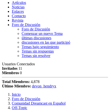
Artículos
Noticias
Enlaces
Contacto
Revista
Foro de Discusión
Foro de Discusión
Comenzar un nuevo Tema
últimas discusiones
discusiones en las que participó
Temas bajo seguimiento
Temas sin respuestas
Temas sin resolver
Usuarios Conectados
Invitados
11
Miembros
0
Total Miembros:
4,878
Último Miembro:
devon_hendryx
Inicio
Foro de Discusión
Comunidad Dreamcast en Español
Off-Topic