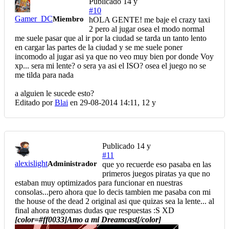
Publicado
14 y
#10
Gamer_DC
Miembro
hOLA GENTE! me baje el crazy taxi
2 pero al jugar osea el modo normal
me suele pasar que al ir por la ciudad se tarda un tanto lento
en cargar las partes de la ciudad y se me suele poner
incomodo al jugar asi ya que no veo muy bien por donde Voy
xp... sera mi lente? o sera ya asi el ISO? osea el juego no se
me tilda para nada
a alguien le sucede esto?
Editado por
Blai
en 29-08-2014 14:11,
12 y
Publicado
14 y
#11
alexislight
Administrador
que yo recuerde eso pasaba en las
primeros juegos piratas ya que no
estaban muy optimizados para funcionar en nuestras
consolas...pero ahora que lo decis tambien me pasaba con mi
the house of the dead 2 original asi que quizas sea la lente... al
final ahora tengomas dudas que respuestas :S XD
[color=#ff0033]Amo a mi Dreamcast[/color]