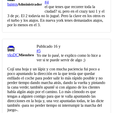
#4
baigos
Administrador
el que tenes que recorrer toda la
ciudad? si, pero en el crazy taxi 1 y el
3 de pc. El 2 todavia no lo jugué. Pero la clave en los otros es
el turbo y los atajos. En nueva york tenes demasiados atajos,
por lo menos en el 3.
Publicado
16 y
#5
vksDC
Miembro
Yo me lo pasé, te explico como lo hice a
ver si te puede servir de algo ;)
Cojí una hoja y un lápiz y con mucha paciencia fui poco a
poco apuntando la dirección en la que tenía que quedar
enfilado el coche para poder salir lo más rápido posible y no
perder tiempo dando marcha atrás, dando la vuelta y pintando
la cana verde; también apunté si con alguno de los clientes
había algún atajo por el camino. Lo más cómodo es que
tengas a alguien contigo para que te valla apuntando las
direcciones en la hoja y, una vez apuntadas todas, te las dicte
también -para no perder tiempo ni interrumpir la marcha del
juego-.