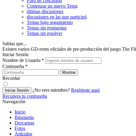
Foro de Discusión
Comenzar un nuevo Tema
últimas discusiones
discusiones en las que participó
Temas bajo seguimiento
Temas sin respuestas
Temas sin resolver
Sabías que...
Existen varios GD-roms oficiales de pre-producción del juego The Fli
Iniciar Sesión
Nombre de Usuario
*
Contraseña
*
Mostrar
Recordar
¿No eres miembro?
Regístrate aquí
Iniciar Sesión
Recupera tu contraseña
Navegación
Inicio
Búsqueda
Descargas
Fotos
Artículos