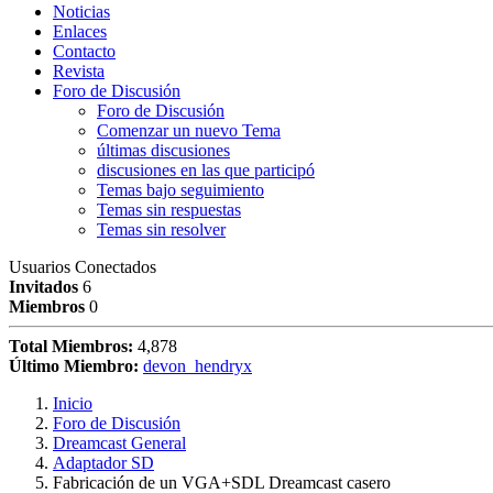
Noticias
Enlaces
Contacto
Revista
Foro de Discusión
Foro de Discusión
Comenzar un nuevo Tema
últimas discusiones
discusiones en las que participó
Temas bajo seguimiento
Temas sin respuestas
Temas sin resolver
Usuarios Conectados
Invitados
6
Miembros
0
Total Miembros:
4,878
Último Miembro:
devon_hendryx
Inicio
Foro de Discusión
Dreamcast General
Adaptador SD
Fabricación de un VGA+SDL Dreamcast casero