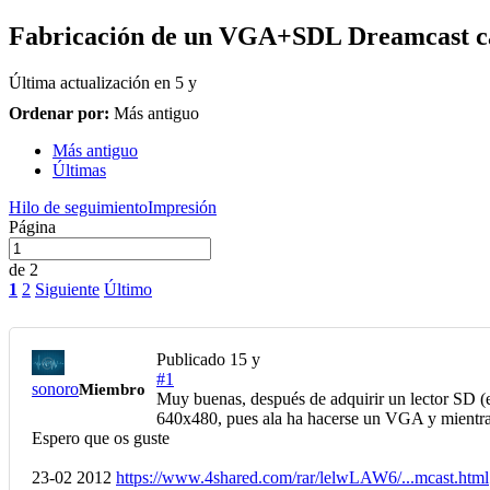
Fabricación de un VGA+SDL Dreamcast c
Última actualización en
5 y
Ordenar por:
Más antiguo
Más antiguo
Últimas
Hilo de seguimiento
Impresión
Página
de 2
1
2
Siguiente
Último
Publicado
15 y
#1
sonoro
Miembro
Muy buenas, después de adquirir un lector SD (
640x480, pues ala ha hacerse un VGA y mientras,
Espero que os guste
23-02 2012
https://www.4shared.com/rar/lelwLAW6/...mcast.html