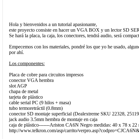
Hola y bienvenidos a un tutorial apasionante,
este proyecto consiste en hacer un VGA BOX y un lector SD SERIA
Se hará la placa, la caja, los conectores, tendrá audio, será compac
Empecemos con los materiales, pondré los que yo he usado, algunos 
por ahí.
Los componentes:
Placa de cobre para circuitos impresos
conector VGA hembra
slot AGP
chapa de metal
tarjeta de plástico
cable serial PC (9 hilos + masa)
tubo termoretráctil (0.8mm)
conector SD montaje superficial (Dealextreme SKU 22328, 25119
jack audio 3.5mm hembra de montaje en caja
caja de plástico-------Ariston CA6N Negro medidas: 40 x 78 x 22 
http://www.telkron.com/asp/carrito/verpro.asp?codpro=CJCA6N