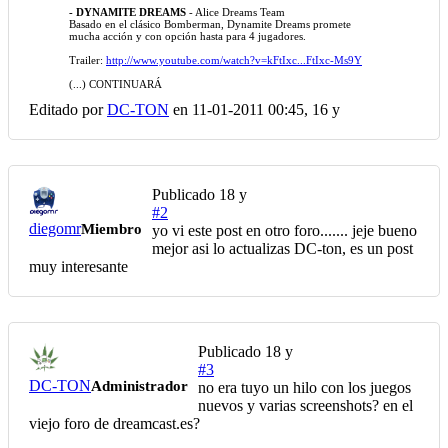
- DYNAMITE DREAMS
- Alice Dreams Team
Basado en el clásico Bomberman, Dynamite Dreams promete
mucha acción y con opción hasta para 4 jugadores.
Trailer:
http://www.youtube.com/watch?v=kFtIxc...FtIxc-Ms9Y
(...) CONTINUARÁ
Editado por
DC-TON
en 11-01-2011 00:45,
16 y
Publicado
18 y
#2
diegomr
Miembro
yo vi este post en otro foro....... jeje bueno
mejor asi lo actualizas DC-ton, es un post
muy interesante
Publicado
18 y
#3
DC-TON
Administrador
no era tuyo un hilo con los juegos
nuevos y varias screenshots? en el
viejo foro de dreamcast.es?