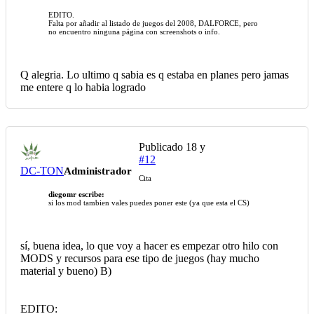
EDITO.
Falta por añadir al listado de juegos del 2008, DALFORCE, pero
no encuentro ninguna página con screenshots o info.
Q alegria. Lo ultimo q sabia es q estaba en planes pero jamas
me entere q lo habia logrado
Publicado
18 y
#12
DC-TON
Administrador
Cita
diegomr escribe:
si los mod tambien vales puedes poner este (ya que esta el CS)
sí, buena idea, lo que voy a hacer es empezar otro hilo con
MODS y recursos para ese tipo de juegos (hay mucho
material y bueno) B)
EDITO: