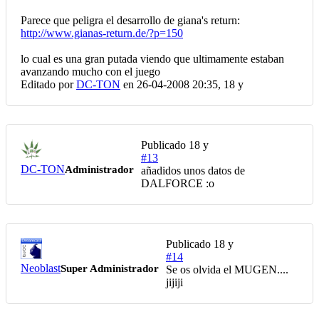
Parece que peligra el desarrollo de giana's return:
http://www.gianas-return.de/?p=150
lo cual es una gran putada viendo que ultimamente estaban
avanzando mucho con el juego
Editado por
DC-TON
en 26-04-2008 20:35,
18 y
Publicado
18 y
#13
DC-TON
Administrador
añadidos unos datos de
DALFORCE :o
Publicado
18 y
#14
Neoblast
Super Administrador
Se os olvida el MUGEN....
jijiji