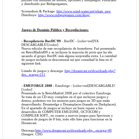
y distribuido por Redspotgames.
Screenshots & Package:
http://www.wind-water.net/whats_new
Distribuye:
http://www.redspotgames.com/shop/
Juegos de Dominio Público y Recopilaciones:
- Recopilatorio IberDC'09
- IberDC - [color=red]YA
DESCARGABLE![/color]
Nueva edición de este recopilatorio de homebrew. Fué presentado
en RetroMadrid09 y se incluyen la mayoría de ports que ha ido
sacando el grupo IberDC más alguna sorpresilla extra. La cantidad
de juegos incluida es descomunal así que consultad la lista en el
siguiente link:
Listado de juegos y descarga:
http://dreamcast.es/downloads.php?
des...scarga=211
- EMUFORGE 2008
- Emuforge - [color=red]DESCARGABLE!
[/color]
Presentada en la RetroMadrid 2008 por el colectivo Emuforge.
Se trata de un CD muy completo en el que incluyen juegos y
demos; podemos ver los motores para juegos en 3D que están
desarrollando: Dreamedge y Dreamplaces (basado en Darkplaces).
En el apartado de juegos se incluye un buen repaso a los
desarrollos de COMPUTER EMUZONE, OCTOCOM y
COMPILER SOFT., en cuanto a nuevos juegos para Spectrum y
remakes de juegos de 8 bits, todo ello listo para funcionar en la
Dreamcast.
Descarga:
http://www.dreamcast.es/downloads.php...escarga=40
(Imagen .CDI)