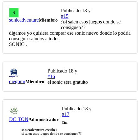
Publicado
18 y
S
#15
sonicadventure
Miembro
;)si salen esos juegos donde se
consiguen??
digamos yo quisiera comprar ese sonic nuevo donde lo podria
conseguir saludos a todos
SONIC..
Publicado
18 y
#16
diegomr
Miembro
el sonic sera gratuito
Publicado
18 y
#17
DC-TON
Administrador
Cita
sonicadventure escribe:
si salen esos juegos donde se consiguen??