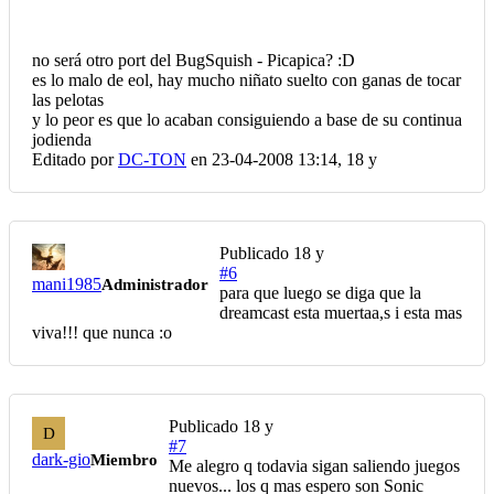
no será otro port del BugSquish - Picapica? :D
es lo malo de eol, hay mucho niñato suelto con ganas de tocar
las pelotas
y lo peor es que lo acaban consiguiendo a base de su continua
jodienda
Editado por
DC-TON
en 23-04-2008 13:14,
18 y
Publicado
18 y
#6
mani1985
Administrador
para que luego se diga que la
dreamcast esta muertaa,s i esta mas
viva!!! que nunca :o
Publicado
18 y
D
#7
dark-gio
Miembro
Me alegro q todavia sigan saliendo juegos
nuevos... los q mas espero son Sonic