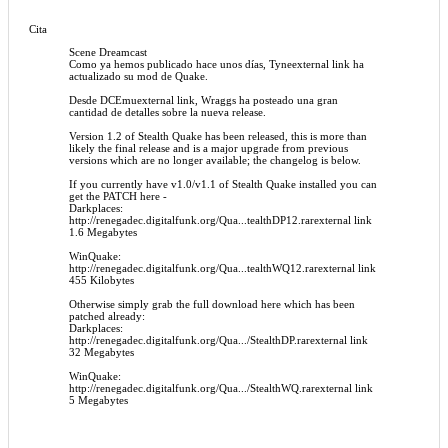
Cita
Scene Dreamcast
Como ya hemos publicado hace unos días, Tyneexternal link ha
actualizado su mod de Quake.
Desde DCEmuexternal link, Wraggs ha posteado una gran
cantidad de detalles sobre la nueva release.
Version 1.2 of Stealth Quake has been released, this is more than
likely the final release and is a major upgrade from previous
versions which are no longer available; the changelog is below.
If you currently have v1.0/v1.1 of Stealth Quake installed you can
get the PATCH here -
Darkplaces:
http://renegadec.digitalfunk.org/Qua...tealthDP12.rarexternal link
1.6 Megabytes
WinQuake:
http://renegadec.digitalfunk.org/Qua...tealthWQ12.rarexternal link
455 Kilobytes
Otherwise simply grab the full download here which has been
patched already:
Darkplaces:
http://renegadec.digitalfunk.org/Qua.../StealthDP.rarexternal link
32 Megabytes
WinQuake:
http://renegadec.digitalfunk.org/Qua.../StealthWQ.rarexternal link
5 Megabytes