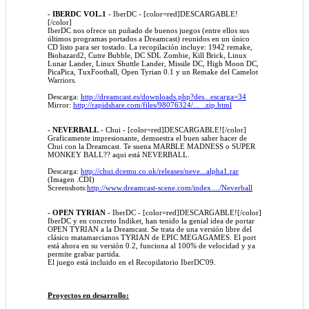
- IBERDC VOL.1
- IberDC - [color=red]DESCARGABLE!
[/color]
IberDC nos ofrece un puñado de buenos juegos (entre ellos sus
últimos programas portados a Dreamcast) reunidos en un único
CD listo para ser tostado. La recopilación incluye: 1942 remake,
Biohazard2, Cutre Bubble, DC SDL Zombie, Kill Brick, Linux
Lunar Lander, Linux Shuttle Lander, Missile DC, High Moon DC,
PicaPica, TuxFootball, Open Tyrian 0.1 y un Remake del Camelot
Warriors.
Descarga:
http://dreamcast.es/downloads.php?des...escarga=34
Mirror:
http://rapidshare.com/files/98076324/..._.zip.html
- NEVERBALL
- Chui - [color=red]DESCARGABLE![/color]
Graficamente impresionante, demuestra el buen saber hacer de
Chui con la Dreamcast. Te suena MARBLE MADNESS o SUPER
MONKEY BALL?? aqui está NEVERBALL.
Descarga:
http://chui.dcemu.co.uk/releases/neve...alpha1.rar
(Imagen .CDI)
Screenshots:
http://www.dreamcast-scene.com/index..../Neverball
- OPEN TYRIAN
- IberDC - [color=red]DESCARGABLE![/color]
IberDC y en concreto Indiket, han tenido la genial idea de portar
OPEN TYRIAN a la Dreamcast. Se trata de una versión libre del
clásico matamarcianos TYRIAN de EPIC MEGAGAMES. El port
está ahora en su versión 0.2, funciona al 100% de velocidad y ya
permite grabar partida.
El juego está incluido en el Recopilatorio IberDC'09.
Proyectos en desarrollo: