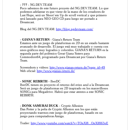
- ???
- NG.DEV.TEAM
Poco sabemos de este futuro proyeto del NG.DEV.TEAM. Lo que
podemos adelantar es que viene de la mano de los creadores de
Last Hope, será un Shoot´em Up de scroll vertical y que primero
será lanzado para NEO·GEO CD para luego ser portado a
Dreamcast.
Blog del NG.DEV.TEAM:
http://blog.ngdevteam.com/
- GIANA'S RETURN
- Giana's Return Team
Estamos ante un juego de plataformas en 2D en un estado bastante
avanzado de desarrollo. El juego está muy trabajado y cuenta con
unos gráficos muy logrados y coloridos. GIANA'S RETURN es la
segunda parte del polémico Great Giana Sisters para
Commodore64, programado para Dreamcast por Giana's Return
Team.
Screenshots y videos:
http://www.gianas-return.de/?page_id=49
Web oficial:
http://www.gianas-return.de/
- SONIC REBIRTH
- IberDC
IberDC tienen en proyecto el retorno del erizo azul a la Dreamcast.
Será un juego de plataformas en 2D inspirado en los maravillosos
SONICs para Megadrive. Habrá que estar atentos a este SONIC
REBIRTH.
- DONK SAMURAI DUCK
- Cryptic Allusion
Dan Potter y la peña de Cryptic Allusion son los que están
proyectando traernos este juego de plataformas, basado en un
juego para computadoras Amiga.
Trailer:
http://www.youtube.com/watch?v=TOnXl8...OnXl8l63oE