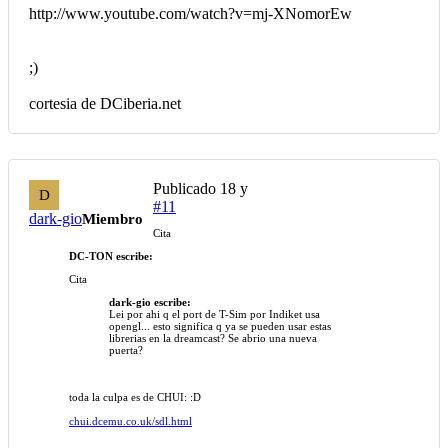
http://www.youtube.com/watch?v=mj-XNomorEw
;)
cortesia de DCiberia.net
Publicado
18 y
D
#11
dark-gio
Miembro
Cita
DC-TON escribe:
Cita
dark-gio escribe:
Lei por ahi q el port de T-Sim por Indiket usa
opengl... esto significa q ya se pueden usar estas
librerias en la dreamcast? Se abrio una nueva
puerta?
toda la culpa es de CHUI: :D
chui.dcemu.co.uk/sdl.html