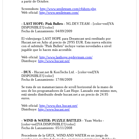
a partir de Octubre.
Screenshots:
http://www.senileteam.com/r4shots.php
Web oficial:
http://www.senileteam.com/
- LAST HOPE: Pink Bullets
- NG.DEV.TEAM - [color=red]YA
DISPONIBLE![/color]
Fecha de Lanzamiento: 04/09/2009
El videojuego LAST HOPE para Dreamcast será reeditado por
Hucast.net en Julio al precio de 29'95 EUR. Esta nueva edición
con el subtitulo "Pink Bullets" incluye varias novedades a nivel
jugable que lo hacen más accesible.
Web oficial:
http://www.lasthope.ngdevteam.com/
Distribuye:
http://www.hucast.net/
- DUX
- Hucast.net & KonTechs Ltd. - [color=red]YA
DISPONIBLE![/color]
Fecha de Lanzamiento: 17/06/2009
Se trata de un matamarcianos de scroll horizontal de la mano de
uno de los programadores de Last Hope. Lanzado este mismo mes,
está siendo distribuido desde hucast.net a un precio de 24.95
euros.
Web oficial:
http://www.dux.hucast.net/
Distribuye:
http://www.hucast.net/
- WIND & WATER: PUZZLE BATTLES
- Yuan Works -
[color=red]YA DISPONIBLE![/color]
Fecha de Lanzamiento: 05/11/2008
Procedente de la GP2X, WIND AND WATER es un juego de
puzzles con multitud de modos, opciones y minijuegos. Publicado