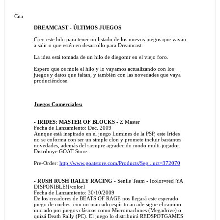
Cita
DREAMCAST - ÚLTIMOS JUEGOS
Creo este hilo para tener un listado de los nuevos juegos que vayan
a salir o que estén en desarrollo para Dreamcast.
La idea está tomada de un hilo de diegomr en el viejo foro.
Espero que os mole el hilo y lo vayamos actualizando con los
juegos y datos que faltan, y también con las novedades que vaya
produciéndose.
Juegos Comerciales:
- IRIDES: MASTER OF BLOCKS
- Z Master
Fecha de Lanzamiento: Dec. 2009
Aunque está inspirado en el juego Lumines de la PSP, este Irides
no se coforma con ser un simple clon y promete incluir bastantes
novedades, además del siempre agradecido modo multi-jugador.
Distribuye GOAT Store.
Pre-Order:
http://www.goatstore.com/Products/Seg...uct=372070
- RUSH RUSH RALLY RACING
- Senile Team - [color=red]YA
DISPONIBLE![/color]
Fecha de Lanzamiento: 30/10/2009
De los creadores de BEATS OF RAGE nos llegará este esperado
juego de coches, con un marcado espíritu arcade sigue el camino
iniciado por juegos clásicos como Micromachines (Megadrive) o
quizá Death Rally (PC). El juego lo distribuirá REDSPOTGAMES