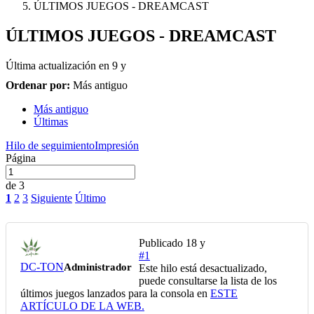
ÚLTIMOS JUEGOS - DREAMCAST
ÚLTIMOS JUEGOS - DREAMCAST
Última actualización en
9 y
Ordenar por:
Más antiguo
Más antiguo
Últimas
Hilo de seguimiento
Impresión
Página
de 3
1
2
3
Siguiente
Último
Publicado
18 y
#1
DC-TON
Administrador
Este hilo está desactualizado,
puede consultarse la lista de los
últimos juegos lanzados para la consola en
ESTE
ARTÍCULO DE LA WEB.