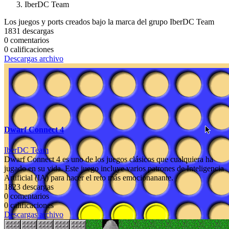
IberDC Team
Los juegos y ports creados bajo la marca del grupo IberDC Team
1831 descargas
0 comentarios
0 calificaciones
Descargas archivo
Dwarf Connect 4
IberDC Team
Dwarf Connect 4 es uno de los juegos clásicos que cualquiera ha
jugado en su vida. Este juego incluye varios patrones de Inteligencia
Artificial (IA) para hacer el reto más emocionanante.
1823 descargas
0 comentarios
0 calificaciones
Descargas archivo