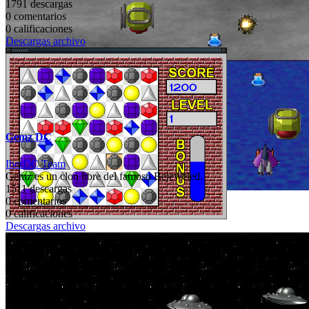
1791 descargas
0 comentarios
0 calificaciones
Descargas archivo
Gemz DC
IberDC Team
Gemz es un clon libre del famoso Bejeweled.
1511 descargas
0 comentarios
0 calificaciones
Descargas archivo