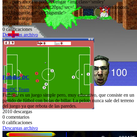
yo... pues ahora te podrás vengar <img class='smiley'
style='width:20px;height:20px;' src='../../images/smiley/emoticon-
0102-bigsmile.gif' alt='bigsmile'>
1707 descargas
0 comentarios
0 calificaciones
Descargas archivo
Futbillar DC
IberDC Team
Futbillar es un juego simple pero, muy educativo, que consiste en un
partido de fútbol con bolas de billar. La pelota nunca sale del terreno
del juego ya que rebota de las paredes.
2010 descargas
0 comentarios
0 calificaciones
Descargas archivo