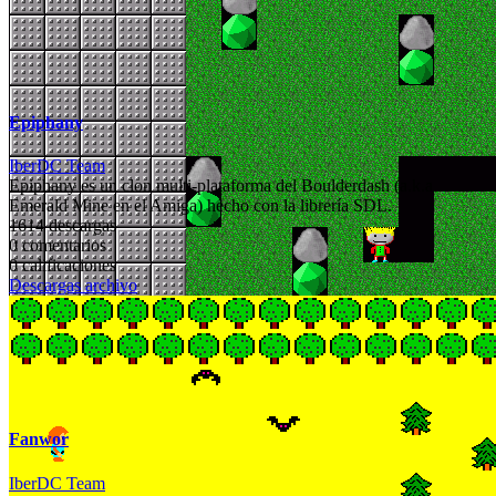
Epiphany
IberDC Team
Epiphany es un clon multi-plataforma del Boulderdash (a.k.a
Emerald Mine en el Amiga) hecho con la librería SDL.
1614 descargas
0 comentarios
0 calificaciones
Descargas archivo
Fanwor
IberDC Team