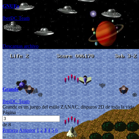
GNUFo
IberDC Team
GNUFo es un shoot'em up muy simple y básico.
1892 descargas
0 comentarios
0 calificaciones
Descargas archivo
Grande
IberDC Team
Grande es un juego del estilo ZANAC: disparos 2D de toda la vida.
Página
de 8
Primero
Anterior
1
2
3
4
5
6
...