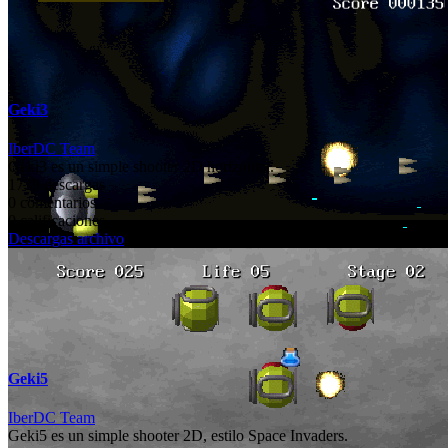
Geki3
IberDC Team
Geki3 es un simple shooter 2D horizontal.
1739 descargas
0 comentarios
0 calificaciones
Descargas archivo
Geki5
IberDC Team
Geki5 es un simple shooter 2D, estilo Space Invaders.