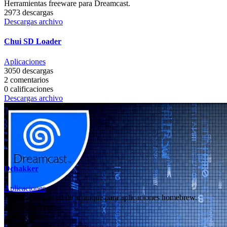
Herramientas freeware para Dreamcast.
2973 descargas
Descargas archivo
Chui SD Loader
Aplicaciones
3050 descargas
2 comentarios
0 calificaciones
Descargas archivo
Dchakker
Aplicaciones
Funciona como cd de arranque para aplicaciones homebrew.
3140 descargas
2 comentarios
0 calificaciones