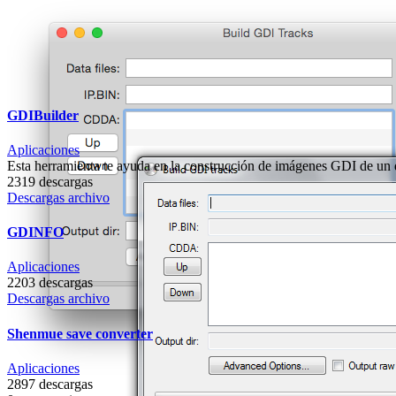
GDIBuilder
Aplicaciones
Esta herramienta te ayuda en la construcción de imágenes GDI de 
2319 descargas
Descargas archivo
GDINFO
Aplicaciones
2203 descargas
Descargas archivo
Shenmue save converter
Aplicaciones
2897 descargas