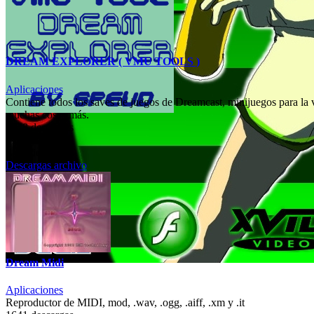
DREAM EXPLORER ( VMU TOOLS )
Aplicaciones
Contiene todos los saves de juegos de Dreamcast, minijuegos para la
muchas cosas más.
2278 descargas
0 comentarios
0 calificaciones
Descargas archivo
Dream Midi
Aplicaciones
Reproductor de MIDI, mod, .wav, .ogg, .aiff, .xm y .it