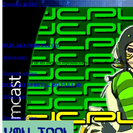
Descargas archivo
DCPLAYA 2.0 BETA 2 CDI
Aplicaciones
DCPlaya es uno de los mejores reproductores multimedia para Dream
2741 descargas
Descargas archivo
DCPLAYA 2.0 BETA 2 ISO PARA SD
Aplicaciones
6964 descargas
8 comentarios
5 calificaciones
Descargas archivo