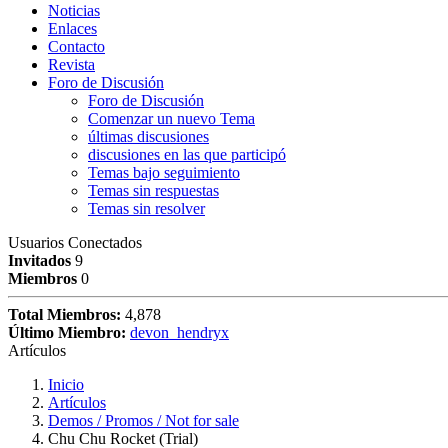
Noticias
Enlaces
Contacto
Revista
Foro de Discusión
Foro de Discusión
Comenzar un nuevo Tema
últimas discusiones
discusiones en las que participó
Temas bajo seguimiento
Temas sin respuestas
Temas sin resolver
Usuarios Conectados
Invitados
9
Miembros
0
Total Miembros:
4,878
Último Miembro:
devon_hendryx
Artículos
Inicio
Artículos
Demos / Promos / Not for sale
Chu Chu Rocket (Trial)