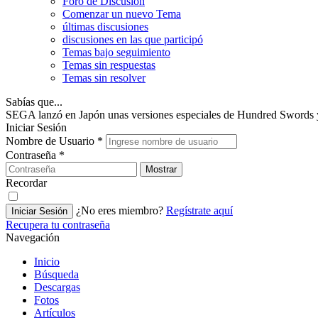
Foro de Discusión
Comenzar un nuevo Tema
últimas discusiones
discusiones en las que participó
Temas bajo seguimiento
Temas sin respuestas
Temas sin resolver
Sabías que...
SEGA lanzó en Japón unas versiones especiales de Hundred Swords y Et
Iniciar Sesión
Nombre de Usuario
*
Contraseña
*
Mostrar
Recordar
¿No eres miembro?
Regístrate aquí
Iniciar Sesión
Recupera tu contraseña
Navegación
Inicio
Búsqueda
Descargas
Fotos
Artículos