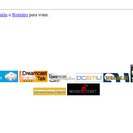
esión
o
Registro
para votar.