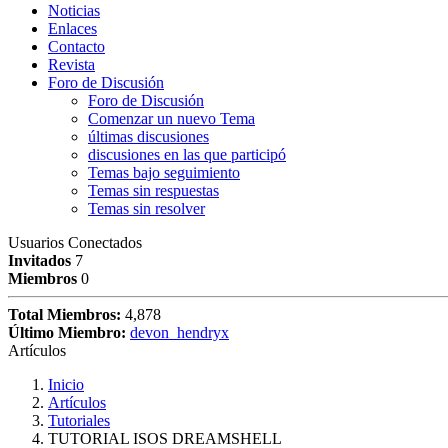
Noticias
Enlaces
Contacto
Revista
Foro de Discusión
Foro de Discusión
Comenzar un nuevo Tema
últimas discusiones
discusiones en las que participó
Temas bajo seguimiento
Temas sin respuestas
Temas sin resolver
Usuarios Conectados
Invitados
7
Miembros
0
Total Miembros:
4,878
Último Miembro:
devon_hendryx
Artículos
Inicio
Artículos
Tutoriales
TUTORIAL ISOS DREAMSHELL