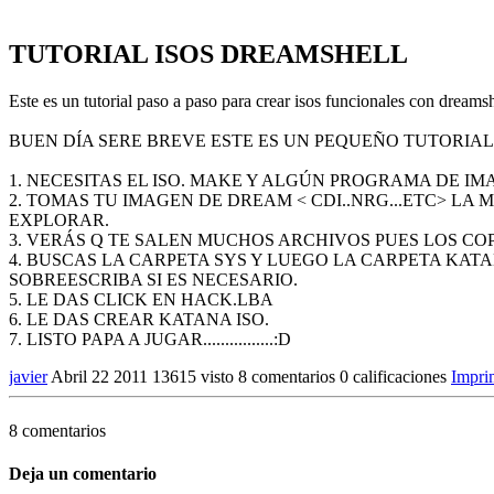
TUTORIAL ISOS DREAMSHELL
Este es un tutorial paso a paso para crear isos funcionales con dream
BUEN DÍA SERE BREVE ESTE ES UN PEQUEÑO TUTORIAL
1. NECESITAS EL ISO. MAKE Y ALGÚN PROGRAMA DE I
2. TOMAS TU IMAGEN DE DREAM < CDI..NRG...ETC> LA 
EXPLORAR.
3. VERÁS Q TE SALEN MUCHOS ARCHIVOS PUES LOS COP
4. BUSCAS LA CARPETA SYS Y LUEGO LA CARPETA KAT
SOBREESCRIBA SI ES NECESARIO.
5. LE DAS CLICK EN HACK.LBA
6. LE DAS CREAR KATANA ISO.
7. LISTO PAPA A JUGAR................:D
javier
Abril 22 2011
13615 visto
8 comentarios
0 calificaciones
Impri
8 comentarios
Deja un comentario