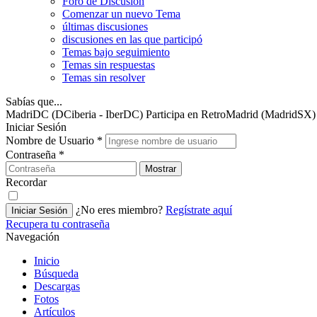
Foro de Discusión
Comenzar un nuevo Tema
últimas discusiones
discusiones en las que participó
Temas bajo seguimiento
Temas sin respuestas
Temas sin resolver
Sabías que...
MadriDC (DCiberia - IberDC) Participa en RetroMadrid (MadridSX)
Iniciar Sesión
Nombre de Usuario
*
Contraseña
*
Mostrar
Recordar
¿No eres miembro?
Regístrate aquí
Iniciar Sesión
Recupera tu contraseña
Navegación
Inicio
Búsqueda
Descargas
Fotos
Artículos