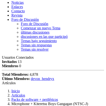
Noticias
Enlaces
Contacto
Revista
Foro de Discusión
Foro de Discusión
Comenzar un nuevo Tema
últimas discusiones
discusiones en las que participó
Temas bajo seguimiento
Temas sin respuestas
Temas sin resolver
Usuarios Conectados
Invitados
13
Miembros
0
Total Miembros:
4,878
Último Miembro:
devon_hendryx
Artículos
Inicio
Artículos
Packs de software + periféricos
Microphone + Kiteretsu Boys Gangagan (NTSC-J)