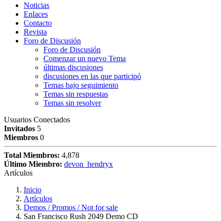
Noticias
Enlaces
Contacto
Revista
Foro de Discusión
Foro de Discusión
Comenzar un nuevo Tema
últimas discusiones
discusiones en las que participó
Temas bajo seguimiento
Temas sin respuestas
Temas sin resolver
Usuarios Conectados
Invitados
5
Miembros
0
Total Miembros:
4,878
Último Miembro:
devon_hendryx
Artículos
Inicio
Artículos
Demos / Promos / Not for sale
San Francisco Rush 2049 Demo CD