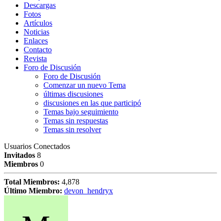
Descargas
Fotos
Artículos
Noticias
Enlaces
Contacto
Revista
Foro de Discusión
Foro de Discusión
Comenzar un nuevo Tema
últimas discusiones
discusiones en las que participó
Temas bajo seguimiento
Temas sin respuestas
Temas sin resolver
Usuarios Conectados
Invitados
8
Miembros
0
Total Miembros:
4,878
Último Miembro:
devon_hendryx