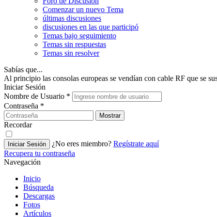
Foro de Discusión
Comenzar un nuevo Tema
últimas discusiones
discusiones en las que participó
Temas bajo seguimiento
Temas sin respuestas
Temas sin resolver
Sabías que...
Al principio las consolas europeas se vendían con cable RF que se su
Iniciar Sesión
Nombre de Usuario
*
Contraseña
*
Mostrar
Recordar
¿No eres miembro?
Regístrate aquí
Iniciar Sesión
Recupera tu contraseña
Navegación
Inicio
Búsqueda
Descargas
Fotos
Artículos