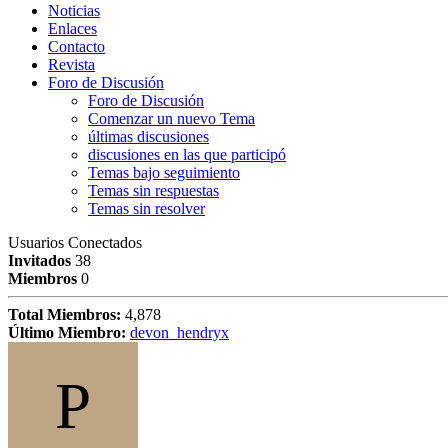
Noticias
Enlaces
Contacto
Revista
Foro de Discusión
Foro de Discusión
Comenzar un nuevo Tema
últimas discusiones
discusiones en las que participó
Temas bajo seguimiento
Temas sin respuestas
Temas sin resolver
Usuarios Conectados
Invitados
38
Miembros
0
Total Miembros:
4,878
Último Miembro:
devon_hendryx
P