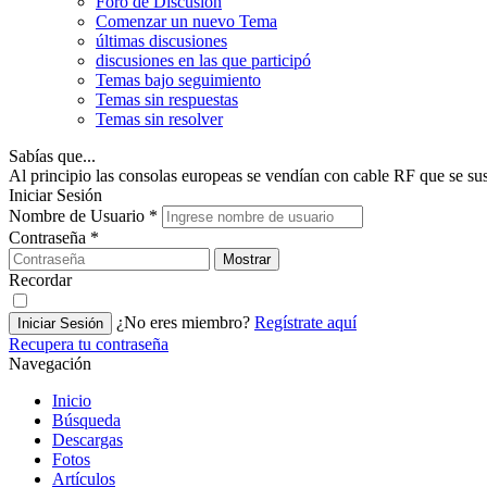
Foro de Discusión
Comenzar un nuevo Tema
últimas discusiones
discusiones en las que participó
Temas bajo seguimiento
Temas sin respuestas
Temas sin resolver
Sabías que...
Al principio las consolas europeas se vendían con cable RF que se su
Iniciar Sesión
Nombre de Usuario
*
Contraseña
*
Mostrar
Recordar
¿No eres miembro?
Regístrate aquí
Iniciar Sesión
Recupera tu contraseña
Navegación
Inicio
Búsqueda
Descargas
Fotos
Artículos