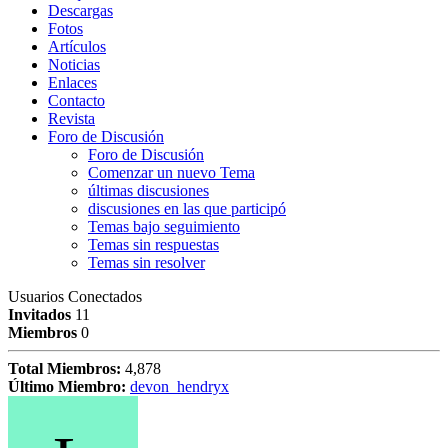
Descargas
Fotos
Artículos
Noticias
Enlaces
Contacto
Revista
Foro de Discusión
Foro de Discusión
Comenzar un nuevo Tema
últimas discusiones
discusiones en las que participó
Temas bajo seguimiento
Temas sin respuestas
Temas sin resolver
Usuarios Conectados
Invitados
11
Miembros
0
Total Miembros:
4,878
Último Miembro:
devon_hendryx