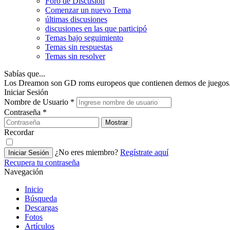
Foro de Discusión
Comenzar un nuevo Tema
últimas discusiones
discusiones en las que participó
Temas bajo seguimiento
Temas sin respuestas
Temas sin resolver
Sabías que...
Los Dreamon son GD roms europeos que contienen demos de juegos. Est
Iniciar Sesión
Nombre de Usuario
*
Contraseña
*
Mostrar
Recordar
¿No eres miembro?
Regístrate aquí
Iniciar Sesión
Recupera tu contraseña
Navegación
Inicio
Búsqueda
Descargas
Fotos
Artículos