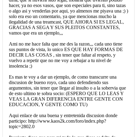
hacer, ya no esos vasos, que son especiales para ti, sino tazas
o algo asi y venderlas por aqui, yo almenos me piyava una ;) )
solo era eso un comentario, ya que mencionas mucho la
ilegalidad de una treamcast, QUE AHORA SI ES LEGAL,
GRACIAS A SEGA Y SUS PLEITOS CONSTANTES,
vamos que era un ejemplo,,,
Ami no me hace falta que me des la razon,,, cada uno tiene
sus puntos de vista, lo unico ES QUE HAY FORMAS DE
DECIR LAS COSAS , sin tener que faltar al respeto, y
vuelvo a repetir que no me voy a rebajar a tu nivel de
insolencia ;)
Es mas te voy a dar un ejemplo, de como transcurre una
discusion de bueno royo, cada uno defendiendo sus
argumentos, sin tener que llegar al insulto o a la sobervia que
de esto ultimo te sobra socio: (ESPERO QUE LO LEAS Y
VEAS LA GRAN DIFERENCIA ENTRE GENTE CON
EDUCACION, Y GENTE COMO TU)
Aqui enlace de una buena y entretenida discusion donde
participo: http://www.kaos2k.com/foro/index.php?
topic=2802.0