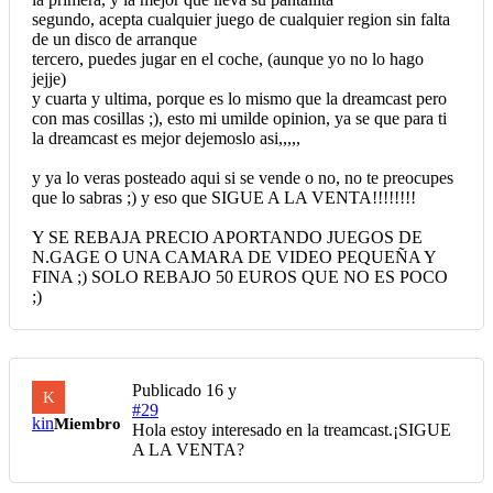
segundo, acepta cualquier juego de cualquier region sin falta
de un disco de arranque
tercero, puedes jugar en el coche, (aunque yo no lo hago
jejje)
y cuarta y ultima, porque es lo mismo que la dreamcast pero
con mas cosillas ;), esto mi umilde opinion, ya se que para ti
la dreamcast es mejor dejemoslo asi,,,,,
y ya lo veras posteado aqui si se vende o no, no te preocupes
que lo sabras ;) y eso que SIGUE A LA VENTA!!!!!!!!
Y SE REBAJA PRECIO APORTANDO JUEGOS DE
N.GAGE O UNA CAMARA DE VIDEO PEQUEÑA Y
FINA ;) SOLO REBAJO 50 EUROS QUE NO ES POCO
;)
Publicado
16 y
K
#29
kin
Miembro
Hola estoy interesado en la treamcast.¡SIGUE
A LA VENTA?