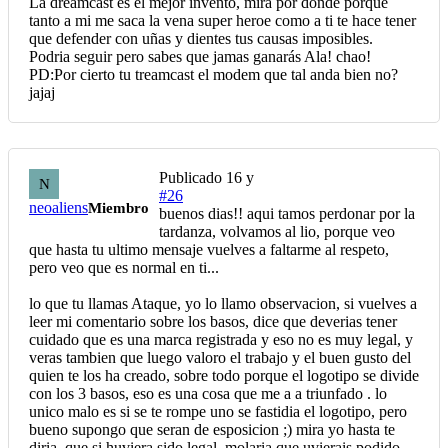
La dreamcast es el mejor invento, mira por donde porque
tanto a mi me saca la vena super heroe como a ti te hace tener
que defender con uñas y dientes tus causas imposibles.
Podria seguir pero sabes que jamas ganarás Ala! chao!
PD:Por cierto tu treamcast el modem que tal anda bien no?
jajaj
Publicado
16 y
N
#26
neoaliens
Miembro
buenos dias!! aqui tamos perdonar por la
tardanza, volvamos al lio, porque veo
que hasta tu ultimo mensaje vuelves a faltarme al respeto,
pero veo que es normal en ti...
lo que tu llamas Ataque, yo lo llamo observacion, si vuelves a
leer mi comentario sobre los basos, dice que deverias tener
cuidado que es una marca registrada y eso no es muy legal, y
veras tambien que luego valoro el trabajo y el buen gusto del
quien te los ha creado, sobre todo porque el logotipo se divide
con los 3 basos, eso es una cosa que me a a triunfado . lo
unico malo es si se te rompe uno se fastidia el logotipo, pero
bueno supongo que seran de esposicion ;) mira yo hasta te
diria, que si huviera sido legal, molaria que uvierais podido