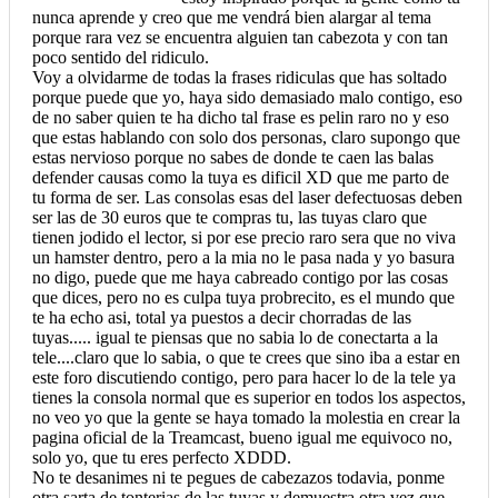
nunca aprende y creo que me vendrá bien alargar al tema
porque rara vez se encuentra alguien tan cabezota y con tan
poco sentido del ridiculo.
Voy a olvidarme de todas la frases ridiculas que has soltado
porque puede que yo, haya sido demasiado malo contigo, eso
de no saber quien te ha dicho tal frase es pelin raro no y eso
que estas hablando con solo dos personas, claro supongo que
estas nervioso porque no sabes de donde te caen las balas
defender causas como la tuya es dificil XD que me parto de
tu forma de ser. Las consolas esas del laser defectuosas deben
ser las de 30 euros que te compras tu, las tuyas claro que
tienen jodido el lector, si por ese precio raro sera que no viva
un hamster dentro, pero a la mia no le pasa nada y yo basura
no digo, puede que me haya cabreado contigo por las cosas
que dices, pero no es culpa tuya probrecito, es el mundo que
te ha echo asi, total ya puestos a decir chorradas de las
tuyas..... igual te piensas que no sabia lo de conectarta a la
tele....claro que lo sabia, o que te crees que sino iba a estar en
este foro discutiendo contigo, pero para hacer lo de la tele ya
tienes la consola normal que es superior en todos los aspectos,
no veo yo que la gente se haya tomado la molestia en crear la
pagina oficial de la Treamcast, bueno igual me equivoco no,
solo yo, que tu eres perfecto XDDD.
No te desanimes ni te pegues de cabezazos todavia, ponme
otra sarta de tonterias de las tuyas y demuestra otra vez que