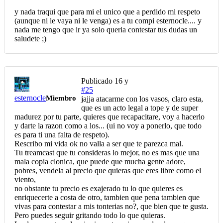
y nada traqui que para mi el unico que a perdido mi respeto
(aunque ni le vaya ni le venga) es a tu compi esternocle.... y
nada me tengo que ir ya solo queria contestar tus dudas un
saludete ;)
Publicado
16 y
#25
esternocle
Miembro
jajja atacarme con los vasos, claro esta,
que es un acto legal a tope y de super
madurez por tu parte, quieres que recapacitare, voy a hacerlo
y darte la razon como a los... (ui no voy a ponerlo, que todo
es para ti una falta de respeto).
Rescribo mi vida ok no valla a ser que te parezca mal.
Tu treamcast que tu consideras lo mejor, no es mas que una
mala copia clonica, que puede que mucha gente adore,
pobres, vendela al precio que quieras que eres libre como el
viento,
no obstante tu precio es exajerado tu lo que quieres es
enriquecerte a costa de otro, tambien que pena tambien que
vivas para contestar a mis tonterias no?, que bien que te gusta.
Pero puedes seguir gritando todo lo que quieras.