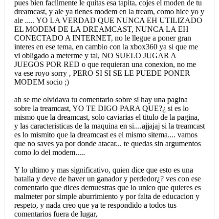
pues bien facilmente le quitas esa tapita, cojes el moden de tu
dreamcast, y ale ya tienes modem en la tream, como hice yo y
ale ..... YO LA VERDAD QUE NUNCA EH UTILIZADO
EL MODEM DE LA DREAMCAST, NUNCA LA EH
CONECTADO A INTERNET, no le llegue a poner gran
interes en ese tema, en cambio con la xbox360 ya si que me
vi obligado a meterme y tal, NO SUELO JUGAR A
JUEGOS POR RED o que requieran una conexion, no me
va ese royo sorry , PERO SI SI SE LE PUEDE PONER
MODEM socio ;)
ah se me olvidava tu comentario sobre si hay una pagina
sobre la treamcast, YO TE DIGO PARA QUE?¿ si es lo
mismo que la dreamcast, solo caviarias el titulo de la pagina,
y las caracteristicas de la maquina en si....ajjajaj si la treamcast
es lo mismito que la dreamcast es el mismo sitema.... vamos
que no saves ya por donde atacar... te quedas sin argumentos
como lo del modem.....
Y lo ultimo y mas significativo, quien dice que esto es una
batalla y deve de haver un ganador y perdedor¿? ves con ese
comentario que dices demuestras que lo unico que quieres es
malmeter por simple aburrimiento y por falta de educacion y
respeto, y nada creo que ya te respondido a todos tus
comentarios fuera de lugar,