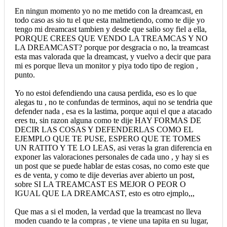
En ningun momento yo no me metido con la dreamcast, en
todo caso as sio tu el que esta malmetiendo, como te dije yo
tengo mi dreamcast tambien y desde que salio soy fiel a ella,
PORQUE CREES QUE VENDO LA TREAMCAS Y NO
LA DREAMCAST? porque por desgracia o no, la treamcast
esta mas valorada que la dreamcast, y vuelvo a decir que para
mi es porque lleva un monitor y piya todo tipo de region ,
punto.
Yo no estoi defendiendo una causa perdida, eso es lo que
alegas tu , no te confundas de terminos, aqui no se tendria que
defender nada , esa es la lastima, porque aqui el que a atacado
eres tu, sin razon alguna como te dije HAY FORMAS DE
DECIR LAS COSAS Y DEFENDERLAS COMO EL
EJEMPLO QUE TE PUSE, ESPERO QUE TE TOMES
UN RATITO Y TE LO LEAS, asi veras la gran diferencia en
exponer las valoraciones personales de cada uno , y hay si es
un post que se puede hablar de estas cosas, no como este que
es de venta, y como te dije deverias aver abierto un post,
sobre SI LA TREAMCAST ES MEJOR O PEOR O
IGUAL QUE LA DREAMCAST, esto es otro ejmplo,,,
Que mas a si el moden, la verdad que la treamcast no lleva
moden cuando te la compras , te viene una tapita en su lugar,