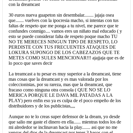
con la dreamcast
30 euros nueva guapeton sin desembalar........ jajaja osea
que....... vuelves con la ipocresia macho, si intentas con tus
faltas de respeto que me ponga a tu nivel, me parece que te
confundes conmigo.... vamos eres un niñato mal educado ( y
esto se puede considerar falta de respeto poque macho TU
NO TE MERECES NINGUN TIPO DE RESPETO, LO
PERDISTE CON TUS FRECUENTES ATAQUES DE
LOKURA SUPONGO DE LOS CABEZAZOS QUE TE
METES COMO SULES MENCIONAR!!! ajajjaja que es de
lo poco que saves decir
La treamcast a tu pesar es muy superior a la dreamcast, tiene
mas cosas que la dreamcast y es mas valorada por los
coleccionistas, por su rareza, mas que la dreamcast, que
fracaso como ninguna otra consola ( QUE NO SE LO
MERICA PORQUE LE DAVA MIL PATADAS A LA
PLAY) pero enfin eso ya es culpa de el poco empeño de los
distribuidores y de los publicistas,,,,
Aunque no te lo creas super defensor de la dream, yo desde
que salio me gaste el dinero en ella...... mientras todos los de
mi alrededor se inclinavan hacia la play....... asi que no me
vengas del dios de la dreamcast por tener 3 basos con el