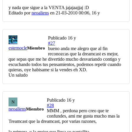
y nada que sigue a la VENTA jajajaajjaj :D
Editado por
neoaliens
en 21-03-2010 00:06,
16 y
Publicado
16 y
#27
esternocle
Miembro
bueno anda me alegro que al fin
reconozcas que la dreamcast es mejor,
que sepas que me he divertido mucho desvariando contigo y
escuchando todos tus pensamientos, podemos repetir cuando
quieras, oye habisame si la vendes eh XD.
Un saludo
Publicado
16 y
N
#28
neoaliens
Miembro
MMM , perdona pero creo que te
confundes, ami me gusta mucho mas la
Treamcast que la dreamcast, por varias razones,
la primera, y la mejor que lleva su pantallita