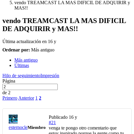
vendo TREAMCAST LA MAS DIFICIL DE ADQUIRIR y
MAS!!
vendo TREAMCAST LA MAS DIFICIL
DE ADQUIRIR y MAS!!
Última actualización en
16 y
Ordenar por:
Más antiguo
Más antiguo
Últimas
Hilo de seguimiento
Impresión
Página
de 2
Primero
Anterior
1
2
Publicado
16 y
#21
esternocle
Miembro
venga te pongo otro comentario que
estoy inspirado porque la gente como tu