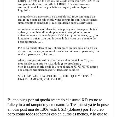
CHIPY , de esto no te digo que no a sido error mio CHORLY es un
compañero de otro foro , AL ESCRIBIRLO a esas horas me
confundi de nick no va por falta de respeto, asio un lapsus
linguistico
que quede claro que chorly no viene de mal royo sino tengo un
amigo que tiene de nik chorly y me confundio con el tuyo vamos
simplemente te cambiado el nick sin darme cuenta sorry socia
sobre faltar al respeto releete too este post y me dices quien falta a
quien, y como bien dices simplemente tu compi, o tu novio o
quien sea solo a malmetido para JODER mi post de venta,,,,,,,,, no
lo quiero ni quitar para que la gente lo lea y vea con que tipo de
personas tratan.........
PD: si no queda claro chipy , chorli no es un insulto si no un nick
de un compi se me junto vuestros niks en mi mente , pero ves yo si
se disculparme y explicarme.....
edito: creo que asio solo una vez el cambio de nick, no?¿ ya ta
modificado para que no haya duda ;) no problemo ,
y en la palabra chorly onde le ves tu el insulto???????????? espero
que aceptes mis disculpas por el lapsus un saludete,
SIGO ESPERANDO A UNO DE USTEDES QUE ME ENSEÑE
UNA TREAMCAST, Y SU PRECIO.....
Bueno pues por mi queda aclarado el asunto XD yo no te
falte y tu a mi tampoco y en cuanto la Treamcast ya te lo puse
en otro post una de 130€; esta USD (dolares) por 180 creo
pero como todos sabemos eso en euros es menos, y lo que te