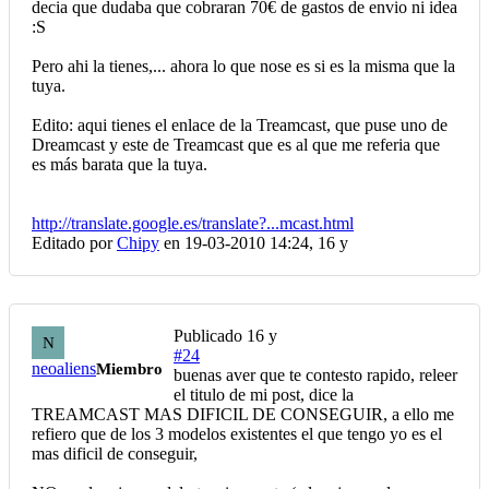
decia que dudaba que cobraran 70€ de gastos de envio ni idea
:S
Pero ahi la tienes,... ahora lo que nose es si es la misma que la
tuya.
Edito: aqui tienes el enlace de la Treamcast, que puse uno de
Dreamcast y este de Treamcast que es al que me referia que
es más barata que la tuya.
http://translate.google.es/translate?...mcast.html
Editado por
Chipy
en 19-03-2010 14:24,
16 y
Publicado
16 y
N
#24
neoaliens
Miembro
buenas aver que te contesto rapido, releer
el titulo de mi post, dice la
TREAMCAST MAS DIFICIL DE CONSEGUIR, a ello me
refiero que de los 3 modelos existentes el que tengo yo es el
mas dificil de conseguir,