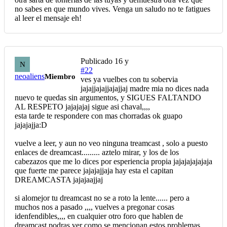
no sabes en que mundo vives. Venga un saludo no te fatigues
al leer el mensaje eh!
Publicado
16 y
N
#22
neoaliens
Miembro
ves ya vuelbes con tu sobervia
jajajjajajjajajjaj madre mia no dices nada
nuevo te quedas sin argumentos, y SIGUES FALTANDO
AL RESPETO jajajajaj sigue asi chaval,,,,
esta tarde te respondere con mas chorradas ok guapo
jajajajja:D
vuelve a leer, y aun no veo ninguna treamcast , solo a puesto
enlaces de dreamcast......... aztelo mirar, y los de los
cabezazos que me lo dices por esperiencia propia jajajajajajaja
que fuerte me parece jajajajjaja hay esta el capitan
DREAMCASTA jajajaajjaj
si alomejor tu dreamcast no se a roto la lente...... pero a
muchos nos a pasado ,,,, vuelves a pregonar cosas
idenfendibles,,,, en cualquier otro foro que hablen de
dreamcast podras ver como se mencionan estos problemas