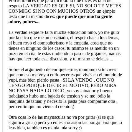
Porcierto dices que para mi todo lo que dices es falta de
respeto LA VERDAD ES QUE SI, NO SOLO TE METES
CONMIGO SI NO CON MUCHOS OTROS un ejmplo
:esto que tu mismo dices:
que puede que mucha gente
adore, pobres...
La verdad esque te falta mucha educacion niño, yo me guio
por la etica que me an enseñado, el respeto hacia los demas,
el buen royo el compañerismo y la empatia, cosa que no
tienes en ninguno de los casos, tu mismo te as metido en un
pozo en el cual te estas undiendo a pasos de gigantes, namas
hay que leer toda esta discusion, y tu mismo te delatas....
Sobre el argumento de enriquecerme, mmmmm si tu crees
que con eso me voy a enriquecer esque vives en el mundo de
yupi, mas bien pierdo pasta , SI LA VENDO , QUE NO
TENGO PORQUE DECIR EL MOTIVO, PERO MIRA
NO PASA NADA LO DIGO, yo soy tatuador y bueno
trabajando hubo una bajada de tension y se me jodio la
maquina de tatuar, y necesito la pasta para comparme otra ,
pero enfin que no viene al cuento ;)
Otra cosa lo de las mayusculas no va por gritar (si se que
significa gritar) pero yo en esta ocasion las pongo para que lo
leas bien, tambien es mania mia sorry ;)