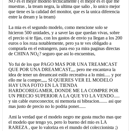
NO es el mejor modelo tecnicamente ( el mejor es el que me
muestras , la tream negra, la ultima que salio , lo unico mejor
que tiene es la calidad del monitor, que es la unica diferencia
entre la dream y la tream)
La mia es el segundo modelo, como mencione solo se
hicieron 500 unidades, y a saver las que quedan vivas, sobre
el precio si te fijas, con los gastos de envio ya llegan a los 200
euros o los roza notablemente, pero ya te ves obligado a
comprarla en el estrangero, para eso ya mira paginas directas
de CHINA NO¿? seguro que asi lo encuentras,
Yo fui de los que PAGO MAS POR UNA TREAMCAST
QUE POR UNA DREAMCAST,,,, pero me encantava la
idea de tener un dreamcast estilo recreativa a lo mini..... y por
ello me la compre,,,,, SI QUIERES VER EL MODELO
HAY UNA FOTO EN LA TIENDA
HARDCOREGAMER, DONDE ME LA COMPRE POR
UN PRECIO SUPERIOR A LA QUE YO LA VENDO.....
y sin cable euroconector, ni memoria ni bibracion....... asi que
mas justo de precio no lo podria poner......
Ami la verdad que el modelo negro me gusta mucho mas que
el modelo que tengo yo, pero lo bueno del mio es LA
RAREZA , que lo valoriza en el mundo del coleccionista ;)