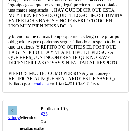
logotipo (cosa que no es muy legal porcierto..... as copiado
una marca resgistrada,,,, HAY QUE DECIR QUE ESTA
MUY BIEN PENSADO QUE EL LOGOTIPO SE DIVINA
ENTRE LOS 3 BASOS Y NO PONERLO TODO EN
UNO MUY BIEN PENSADO...)
y bueno no me da mas tiempo que me las tengo que pirar por
obligaciones pero podemos seguir faltando el respeto todo lo
que tu quieras, Y REPITO NO QUITEIS EL POST QUE
LA GENTE LO LEA Y VEA EL TIPO DE PERSONA
QUE ERES,,, UN INCOHERENTE QUE NO SAVE
DEFENDER LAS COSAS SIN FALTAR AL RESPETO
PIERDES MUCHO COMO PERSONA y un consejo
RETIFICAR AUNQUE SEA TARDE ES DE SAVIO ;)
Editado por
neoaliens
en 19-03-2010 14:17,
16 y
Publicado
16 y
C
#23
Chipy
Miembro
Cita
neoaliens escribe: