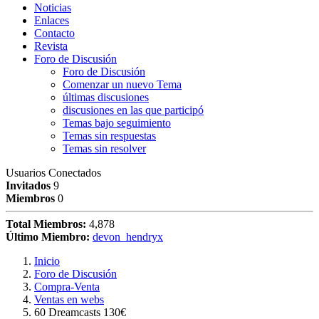
Noticias
Enlaces
Contacto
Revista
Foro de Discusión
Foro de Discusión
Comenzar un nuevo Tema
últimas discusiones
discusiones en las que participó
Temas bajo seguimiento
Temas sin respuestas
Temas sin resolver
Usuarios Conectados
Invitados
9
Miembros
0
Total Miembros:
4,878
Último Miembro:
devon_hendryx
Inicio
Foro de Discusión
Compra-Venta
Ventas en webs
60 Dreamcasts 130€