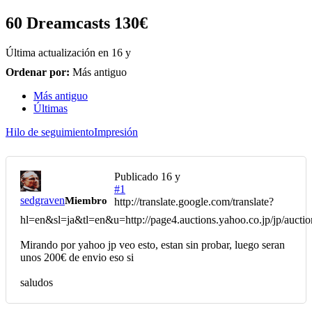
60 Dreamcasts 130€
Última actualización en
16 y
Ordenar por:
Más antiguo
Más antiguo
Últimas
Hilo de seguimiento
Impresión
Publicado
16 y
#1
sedgraven
Miembro
http://translate.google.com/translate?
hl=en&sl=ja&tl=en&u=http://page4.auctions.yahoo.co.jp/jp/auct
Mirando por yahoo jp veo esto, estan sin probar, luego seran
unos 200€ de envio eso si
saludos