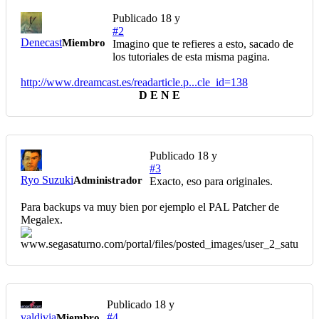
Publicado
18 y
#2
Denecast
Miembro
Imagino que te refieres a esto, sacado de
los tutoriales de esta misma pagina.
http://www.dreamcast.es/readarticle.p...cle_id=138
D E N E
Publicado
18 y
#3
Ryo Suzuki
Administrador
Exacto, eso para originales.
Para backups va muy bien por ejemplo el PAL Patcher de
Megalex.
Publicado
18 y
valdivia
#4
Miembro