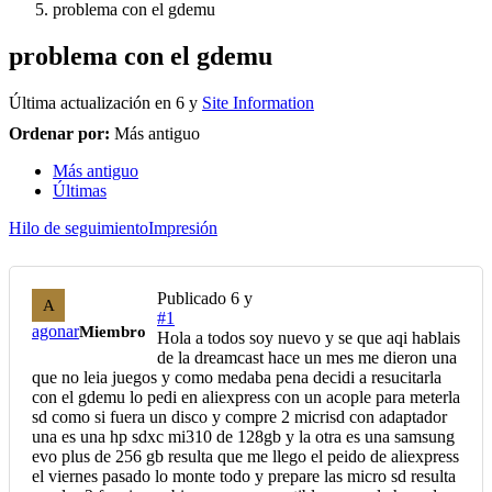
problema con el gdemu
problema con el gdemu
Última actualización en
6 y
Site Information
Ordenar por:
Más antiguo
Más antiguo
Últimas
Hilo de seguimiento
Impresión
Publicado
6 y
A
#1
agonar
Miembro
Hola a todos soy nuevo y se que aqi hablais
de la dreamcast hace un mes me dieron una
que no leia juegos y como medaba pena decidi a resucitarla
con el gdemu lo pedi en aliexpress con un acople para meterla
sd como si fuera un disco y compre 2 micrisd con adaptador
una es una hp sdxc mi310 de 128gb y la otra es una samsung
evo plus de 256 gb resulta que me llego el peido de aliexpress
el viernes pasado lo monte todo y prepare las micro sd resulta