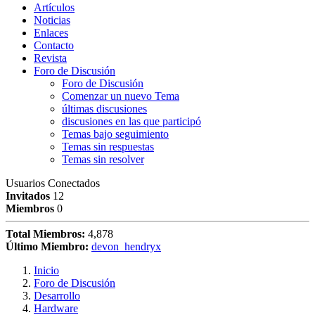
Artículos
Noticias
Enlaces
Contacto
Revista
Foro de Discusión
Foro de Discusión
Comenzar un nuevo Tema
últimas discusiones
discusiones en las que participó
Temas bajo seguimiento
Temas sin respuestas
Temas sin resolver
Usuarios Conectados
Invitados
12
Miembros
0
Total Miembros:
4,878
Último Miembro:
devon_hendryx
Inicio
Foro de Discusión
Desarrollo
Hardware