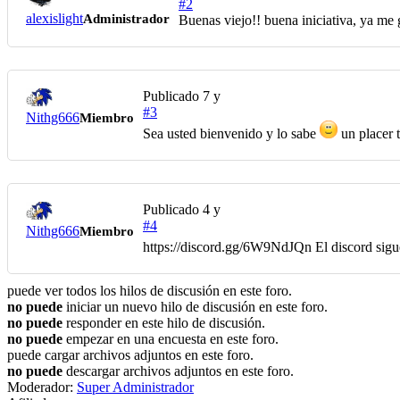
#2
alexislight
Administrador
Buenas viejo!! buena iniciativa, ya me 
Publicado
7 y
#3
Nithg666
Miembro
Sea usted bienvenido y lo sabe
un placer t
Publicado
4 y
#4
Nithg666
Miembro
https://discord.gg/6W9NdJQn El discord sig
puede ver todos los hilos de discusión en este foro.
no puede
iniciar un nuevo hilo de discusión en este foro.
no puede
responder en este hilo de discusión.
no puede
empezar en una encuesta en este foro.
puede cargar archivos adjuntos en este foro.
no puede
descargar archivos adjuntos en este foro.
Moderador:
Super Administrador