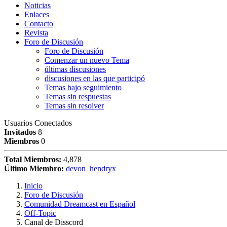
Noticias
Enlaces
Contacto
Revista
Foro de Discusión
Foro de Discusión
Comenzar un nuevo Tema
últimas discusiones
discusiones en las que participó
Temas bajo seguimiento
Temas sin respuestas
Temas sin resolver
Usuarios Conectados
Invitados
8
Miembros
0
Total Miembros:
4,878
Último Miembro:
devon_hendryx
Inicio
Foro de Discusión
Comunidad Dreamcast en Español
Off-Topic
Canal de Disscord