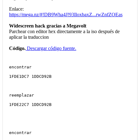
Enlace:
https://mega.nz/#!DB9Wha4J!93IloxbaxZ...rwZnfZOEas
Widescreen hack gracias a Megavolt
Parchear con editor hex directamente a la iso después de
aplicar la traduccion
Código.
Descargar código fuente.
encontrar
1FDE1DC7 1DDCD92B
reemplazar
1FDE22C7 1DDCD92B
encontrar