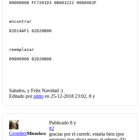
00000000 FC7201D3 0B003222 0000403F
encontrar
02D14AF1 02D20B00
reemplazar
09000900 02D20B00
Saludos, y Feliz Navidad :)
Editado por
pitito
en 25-12-2018 23:02,
8 y
Publicado
8 y
#2
Gromber
Miembro
gracias por el currele, estaria bien (por
egoismo que ahora tengo el gdemu :D),