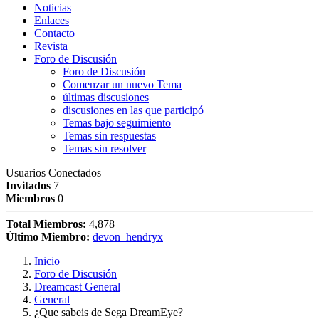
Noticias
Enlaces
Contacto
Revista
Foro de Discusión
Foro de Discusión
Comenzar un nuevo Tema
últimas discusiones
discusiones en las que participó
Temas bajo seguimiento
Temas sin respuestas
Temas sin resolver
Usuarios Conectados
Invitados
7
Miembros
0
Total Miembros:
4,878
Último Miembro:
devon_hendryx
Inicio
Foro de Discusión
Dreamcast General
General
¿Que sabeis de Sega DreamEye?