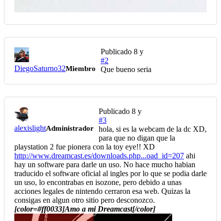
Publicado
8 y
#2
DiegoSaturno32
Miembro
Que bueno seria
Publicado
8 y
#3
alexislight
Administrador
hola, si es la webcam de la dc XD,
para que no digan que la
playstation 2 fue pionera con la toy eye!! XD
http://www.dreamcast.es/downloads.php...oad_id=207
ahi
hay un software para darle un uso. No hace mucho habian
traducido el software oficial al ingles por lo que se podia darle
un uso, lo encontrabas en isozone, pero debido a unas
acciones legales de nintendo cerraron esa web. Quizas la
consigas en algun otro sitio pero desconozco.
[color=#ff0033]Amo a mi Dreamcast[/color]