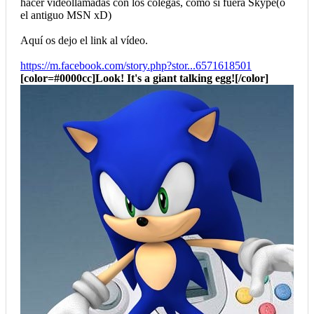
hacer videollamadas con los colegas, como si fuera Skype(o
el antiguo MSN xD)
Aquí os dejo el link al vídeo.
https://m.facebook.com/story.php?stor...6571618501
[color=#0000cc]Look! It's a giant talking egg![/color]