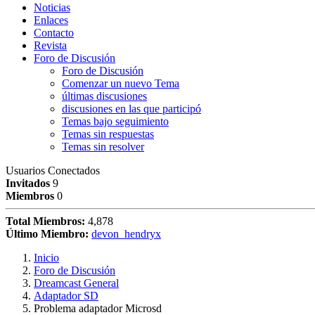
Noticias
Enlaces
Contacto
Revista
Foro de Discusión
Foro de Discusión
Comenzar un nuevo Tema
últimas discusiones
discusiones en las que participó
Temas bajo seguimiento
Temas sin respuestas
Temas sin resolver
Usuarios Conectados
Invitados
9
Miembros
0
Total Miembros:
4,878
Último Miembro:
devon_hendryx
Inicio
Foro de Discusión
Dreamcast General
Adaptador SD
Problema adaptador Microsd