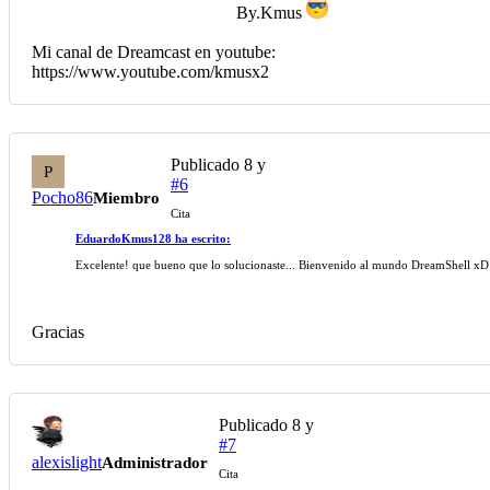
By.Kmus
Mi canal de Dreamcast en youtube:
https://www.youtube.com/kmusx2
Publicado
8 y
P
#6
Pocho86
Miembro
Cita
EduardoKmus128 ha escrito:
Excelente! que bueno que lo solucionaste... Bienvenido al mundo DreamShell xD
Gracias
Publicado
8 y
#7
alexislight
Administrador
Cita