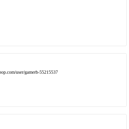
lapop.com/user/gamerb-55215537