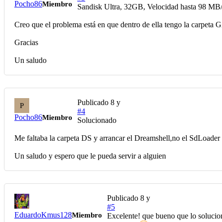
Pocho86
Miembro
Sandisk Ultra, 32GB, Velocidad hasta 98 MB/s
Creo que el problema está en que dentro de ella tengo la carpet
Gracias
Un saludo
Publicado
8 y
P
#4
Pocho86
Miembro
Solucionado
Me faltaba la carpeta DS y arrancar el Dreamshell,no el SdLoader
Un saludo y espero que le pueda servir a alguien
Publicado
8 y
#5
EduardoKmus128
Miembro
Excelente! que bueno que lo soluci