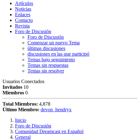
Artículos
Noticias
Enlaces
Contacto
Revista
Foro de Discusión
Foro de Discusión
Comenzar un nuevo Tema
últimas discusiones
discusiones en las que participó
Temas bajo seguimiento
Temas sin respuestas
Temas sin resolver
Usuarios Conectados
Invitados
10
Miembros
0
Total Miembros:
4,878
Último Miembro:
devon_hendryx
Inicio
Foro de Discusión
Comunidad Dreamcast en Español
General