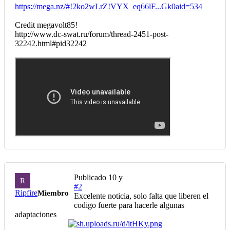
https://mega.nz/#!2ko2wLrZ!VYX_eq66lF...Gk0aid=534
Credit megavolt85!
http://www.dc-swat.ru/forum/thread-2451-post-
32242.html#pid32242
Publicado
10 y
R
#2
Ripfire
Miembro
Excelente noticia, solo falta que liberen el
codigo fuerte para hacerle algunas
adaptaciones