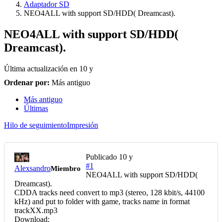
Adaptador SD
NEO4ALL with support SD/HDD( Dreamcast).
NEO4ALL with support SD/HDD(
Dreamcast).
Última actualización en
10 y
Ordenar por:
Más antiguo
Más antiguo
Últimas
Hilo de seguimiento
Impresión
Publicado
10 y
#1
Alexsandro
Miembro
NEO4ALL with support SD/HDD(
Dreamcast).
CDDA tracks need convert to mp3 (stereo, 128 kbit/s, 44100
kHz) and put to folder with game, tracks name in format
trackXX.mp3
Download: