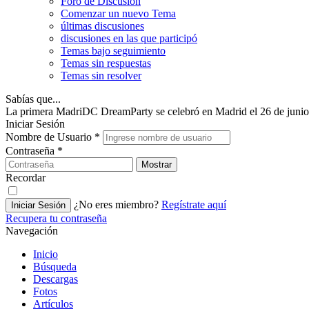
Foro de Discusión
Comenzar un nuevo Tema
últimas discusiones
discusiones en las que participó
Temas bajo seguimiento
Temas sin respuestas
Temas sin resolver
Sabías que...
La primera MadriDC DreamParty se celebró en Madrid el 26 de junio
Iniciar Sesión
Nombre de Usuario
*
Contraseña
*
Mostrar
Recordar
¿No eres miembro?
Regístrate aquí
Iniciar Sesión
Recupera tu contraseña
Navegación
Inicio
Búsqueda
Descargas
Fotos
Artículos