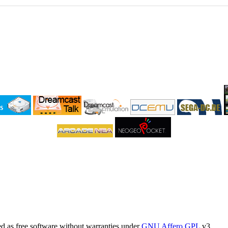
 as free software without warranties under
GNU Affero GPL
v3.