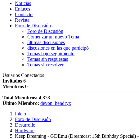
Noticias
Enlaces
Contacto
Revista
Foro de Discusión
Foro de Discusión
Comenzar un nuevo Tema
últimas discusiones
discusiones en las que participó
Temas bajo seguimiento
Temas sin respuestas
Temas sin resolver
Usuarios Conectados
Invitados
6
Miembros
0
Total Miembros:
4,878
Último Miembro:
devon_hendryx
Inicio
Foro de Discusión
Desarrollo
Hardware
Keep Dreaming - GDEmu (Dreamcast 15th Birthday Special) 