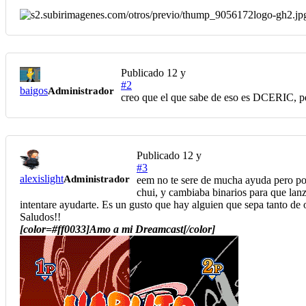
Publicado
12 y
#2
baigos
Administrador
creo que el que sabe de eso es DCERIC, pe
Publicado
12 y
#3
alexislight
Administrador
eem no te sere de mucha ayuda pero por 
chui, y cambiaba binarios para que lanz
intentare ayudarte. Es un gusto que hay alguien que sepa tanto de
Saludos!!
[color=#ff0033]Amo a mi Dreamcast[/color]