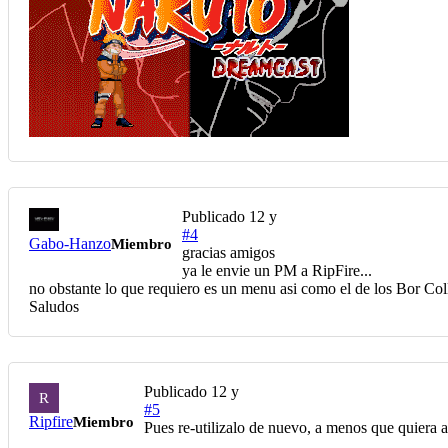
Publicado
12 y
#4
Gabo-Hanzo
Miembro
gracias amigos
ya le envie un PM a RipFire...
no obstante lo que requiero es un menu asi como el de los Bor Co
Saludos
Publicado
12 y
R
#5
Ripfire
Miembro
Pues re-utilizalo de nuevo, a menos que quiera 