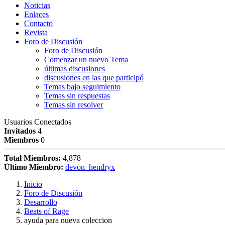
Noticias
Enlaces
Contacto
Revista
Foro de Discusión
Foro de Discusión
Comenzar un nuevo Tema
últimas discusiones
discusiones en las que participó
Temas bajo seguimiento
Temas sin respuestas
Temas sin resolver
Usuarios Conectados
Invitados
4
Miembros
0
Total Miembros:
4,878
Último Miembro:
devon_hendryx
Inicio
Foro de Discusión
Desarrollo
Beats of Rage
ayuda para nueva coleccion