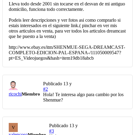
Lleva todo desde 2001 sin tocarse en el desvan de mi antiguo
domicilio, funciona todo correctamente.
Podeis leer descripciones y ver fotos asi como comprarlo si
estais interesados en el siguiente link.( pinchar en ver mis
otros articulos en venta, para ver todos los articulos dreamcast
que he puesto a la venta)
http://www.ebay.es/itm/SHENMUE-SEGA-DREAMCAST-
COMPLETO-EDICION-PAL-ESPANA-/111050009547?
pt=ES_Videojuegos&hash=item19db18abcb
Publicado
13 y
#2
ricochi
Miembro
Hola! Te interesa algo para cambio por los
Shenmue?
Publicado
13 y
V
#3
valencoso
Miembro