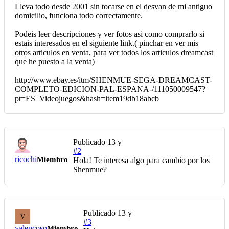
Lleva todo desde 2001 sin tocarse en el desvan de mi antiguo
domicilio, funciona todo correctamente.
Podeis leer descripciones y ver fotos asi como comprarlo si
estais interesados en el siguiente link.( pinchar en ver mis
otros articulos en venta, para ver todos los articulos dreamcast
que he puesto a la venta)
http://www.ebay.es/itm/SHENMUE-SEGA-DREAMCAST-
COMPLETO-EDICION-PAL-ESPANA-/111050009547?
pt=ES_Videojuegos&hash=item19db18abcb
Publicado
13 y
#2
ricochi
Miembro
Hola! Te interesa algo para cambio por los
Shenmue?
Publicado
13 y
V
#3
valencoso
Miembro