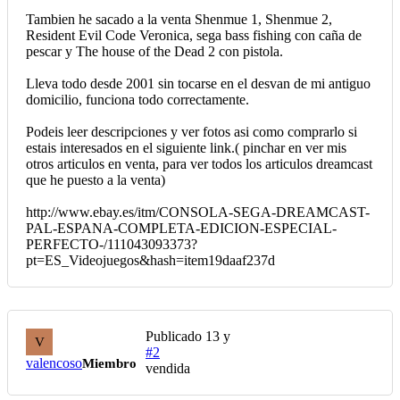
Tambien he sacado a la venta Shenmue 1, Shenmue 2,
Resident Evil Code Veronica, sega bass fishing con caña de
pescar y The house of the Dead 2 con pistola.
Lleva todo desde 2001 sin tocarse en el desvan de mi antiguo
domicilio, funciona todo correctamente.
Podeis leer descripciones y ver fotos asi como comprarlo si
estais interesados en el siguiente link.( pinchar en ver mis
otros articulos en venta, para ver todos los articulos dreamcast
que he puesto a la venta)
http://www.ebay.es/itm/CONSOLA-SEGA-DREAMCAST-
PAL-ESPANA-COMPLETA-EDICION-ESPECIAL-
PERFECTO-/111043093373?
pt=ES_Videojuegos&hash=item19daaf237d
Publicado
13 y
V
#2
valencoso
Miembro
vendida