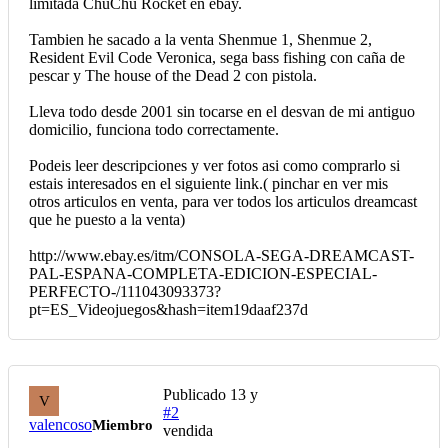
limitada ChuChu Rocket en ebay.
Tambien he sacado a la venta Shenmue 1, Shenmue 2,
Resident Evil Code Veronica, sega bass fishing con caña de
pescar y The house of the Dead 2 con pistola.
Lleva todo desde 2001 sin tocarse en el desvan de mi antiguo
domicilio, funciona todo correctamente.
Podeis leer descripciones y ver fotos asi como comprarlo si
estais interesados en el siguiente link.( pinchar en ver mis
otros articulos en venta, para ver todos los articulos dreamcast
que he puesto a la venta)
http://www.ebay.es/itm/CONSOLA-SEGA-DREAMCAST-
PAL-ESPANA-COMPLETA-EDICION-ESPECIAL-
PERFECTO-/111043093373?
pt=ES_Videojuegos&hash=item19daaf237d
Publicado
13 y
V
#2
valencoso
Miembro
vendida