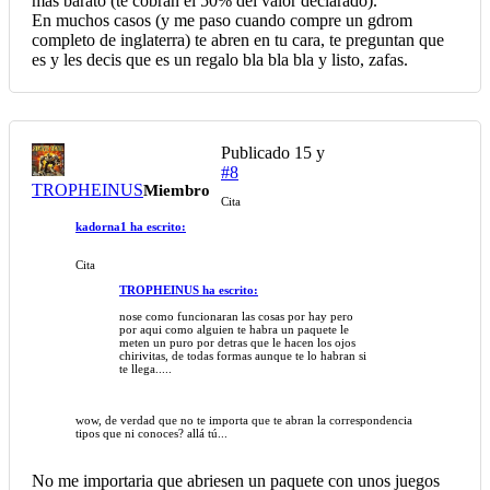
más barato (te cobran el 50% del valor declarado).
En muchos casos (y me paso cuando compre un gdrom
completo de inglaterra) te abren en tu cara, te preguntan que
es y les decis que es un regalo bla bla bla y listo, zafas.
Publicado
15 y
#8
TROPHEINUS
Miembro
Cita
kadorna1 ha escrito:
Cita
TROPHEINUS ha escrito:
nose como funcionaran las cosas por hay pero
por aqui como alguien te habra un paquete le
meten un puro por detras que le hacen los ojos
chirivitas, de todas formas aunque te lo habran si
te llega.....
wow, de verdad que no te importa que te abran la correspondencia
tipos que ni conoces? allá tú...
No me importaria que abriesen un paquete con unos juegos