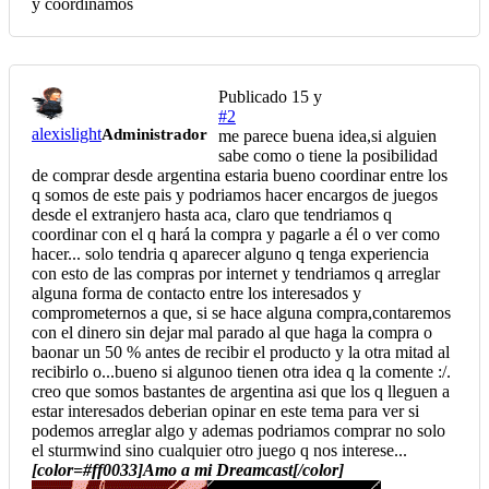
y coordinamos
Publicado
15 y
#2
alexislight
Administrador
me parece buena idea,si alguien
sabe como o tiene la posibilidad
de comprar desde argentina estaria bueno coordinar entre los
q somos de este pais y podriamos hacer encargos de juegos
desde el extranjero hasta aca, claro que tendriamos q
coordinar con el q hará la compra y pagarle a él o ver como
hacer... solo tendria q aparecer alguno q tenga experiencia
con esto de las compras por internet y tendriamos q arreglar
alguna forma de contacto entre los interesados y
comprometernos a que, si se hace alguna compra,contaremos
con el dinero sin dejar mal parado al que haga la compra o
baonar un 50 % antes de recibir el producto y la otra mitad al
recibirlo o...bueno si algunoo tienen otra idea q la comente :/.
creo que somos bastantes de argentina asi que los q lleguen a
estar interesados deberian opinar en este tema para ver si
podemos arreglar algo y ademas podriamos comprar no solo
el sturmwind sino cualquier otro juego q nos interese...
[color=#ff0033]Amo a mi Dreamcast[/color]