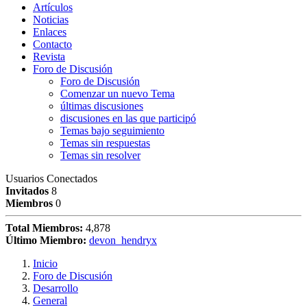
Artículos
Noticias
Enlaces
Contacto
Revista
Foro de Discusión
Foro de Discusión
Comenzar un nuevo Tema
últimas discusiones
discusiones en las que participó
Temas bajo seguimiento
Temas sin respuestas
Temas sin resolver
Usuarios Conectados
Invitados
8
Miembros
0
Total Miembros:
4,878
Último Miembro:
devon_hendryx
Inicio
Foro de Discusión
Desarrollo
General