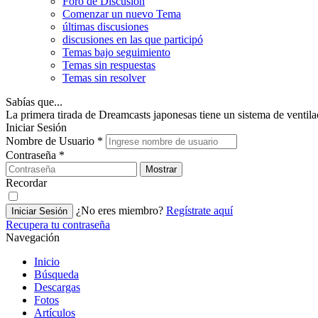
Foro de Discusión
Comenzar un nuevo Tema
últimas discusiones
discusiones en las que participó
Temas bajo seguimiento
Temas sin respuestas
Temas sin resolver
Sabías que...
La primera tirada de Dreamcasts japonesas tiene un sistema de venti
Iniciar Sesión
Nombre de Usuario
*
Contraseña
*
Mostrar
Recordar
¿No eres miembro?
Regístrate aquí
Iniciar Sesión
Recupera tu contraseña
Navegación
Inicio
Búsqueda
Descargas
Fotos
Artículos