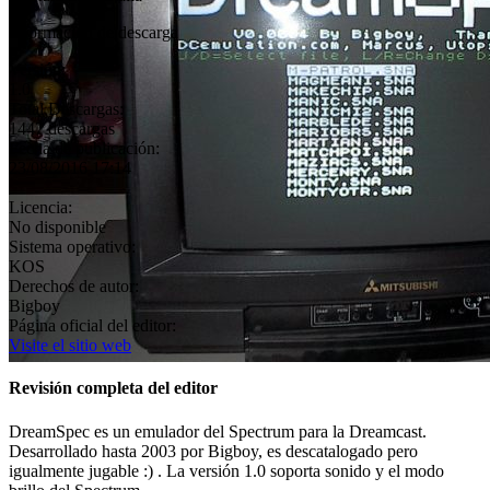
Información de descarga
Versión:
1.0
Total Descargas:
1447 descargas
Fecha de publicación:
23/08/2016 17:14
Licencia:
No disponible
Sistema operativo:
KOS
Derechos de autor:
Bigboy
Página oficial del editor:
Visite el sitio web
Revisión completa del editor
DreamSpec es un emulador del Spectrum para la Dreamcast.
Desarrollado hasta 2003 por Bigboy, es descatalogado pero
igualmente jugable :) . La versión 1.0 soporta sonido y el modo