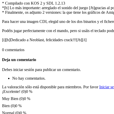
* Compilado con KOS 2 y SDL 1.2.13
*[b] Lo más importante: arreglado el sonido del juego [/b]gracias al
* Finalmente, os adjunto 2 versiones: la que tiene los gráficos de Ami
Para hacer una imagen CDI, elegid uno de los dos binarios y el fichero
Podéis jugar perfectamente con el mando, pero si usáis el teclado podr
[i][b]Dedicado a Neoblast, felicidades crack!!![/b][/i]
0 comentarios
Deja un comentario
Debes iniciar sesión para publicar un comentario.
No hay comentarios.
La valoración sólo está disponible para miembros. Por favor
Iniciar s
¡Excelente! (0)
0 %
Muy Bien (0)
0 %
Bien (0)
0 %
Normal (0)
0 %