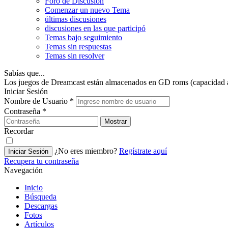
Foro de Discusión
Comenzar un nuevo Tema
últimas discusiones
discusiones en las que participó
Temas bajo seguimiento
Temas sin respuestas
Temas sin resolver
Sabías que...
Los juegos de Dreamcast están almacenados en GD roms (capacidad 
Iniciar Sesión
Nombre de Usuario
*
Contraseña
*
Mostrar
Recordar
¿No eres miembro?
Regístrate aquí
Iniciar Sesión
Recupera tu contraseña
Navegación
Inicio
Búsqueda
Descargas
Fotos
Artículos