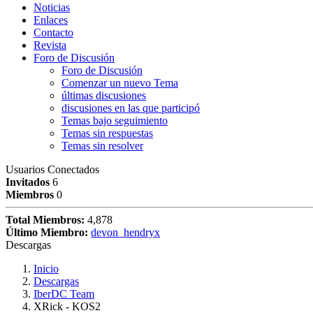
Noticias
Enlaces
Contacto
Revista
Foro de Discusión
Foro de Discusión
Comenzar un nuevo Tema
últimas discusiones
discusiones en las que participó
Temas bajo seguimiento
Temas sin respuestas
Temas sin resolver
Usuarios Conectados
Invitados
6
Miembros
0
Total Miembros:
4,878
Último Miembro:
devon_hendryx
Descargas
Inicio
Descargas
IberDC Team
XRick - KOS2