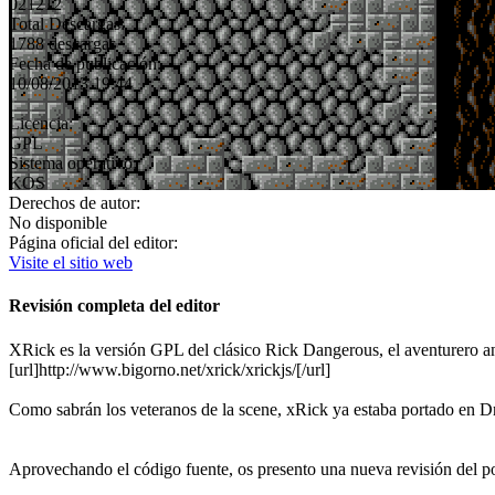
021212
Total Descargas:
1788 descargas
Fecha de publicación:
10/08/2013 19:44
Licencia:
GPL
Sistema operativo:
KOS
Derechos de autor:
No disponible
Página oficial del editor:
Visite el sitio web
Revisión completa del editor
XRick es la versión GPL del clásico Rick Dangerous, el aventurero a
[url]http://www.bigorno.net/xrick/xrickjs/[/url]
Como sabrán los veteranos de la scene, xRick ya estaba portado en Dr
Aprovechando el código fuente, os presento una nueva revisión del port