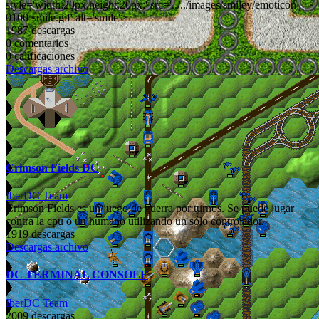
style='width:20px;height:20px;' src='../../images/smiley/emoticon-
0100-smile.gif' alt='smile'>
1987 descargas
0 comentarios
0 calificaciones
Descargas archivo
Crimson Fields DC
IberDC Team
Crimson Fields es un juego de guerra por turnos. Se puede jugar
contra la cpu o un humano utilizando un sólo controlador.
1919 descargas
Descargas archivo
DC TERMINAL CONSOLE
IberDC Team
2009 descargas