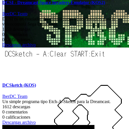
DCSI - Dreamcast Space Invaders Emulator (KOS2)
IberDC Team
DCSI es un emulador del clásico juego Space Invaders para la
videoconsola Sega Dreamcast.
1559 descargas
0 comentarios
0 calificaciones
Descargas archivo
DCSketch (KOS)
IberDC Team
Un simple programa tipo Etch-A-Sketch para la Dreamcast.
1612 descargas
0 comentarios
0 calificaciones
Descargas archivo