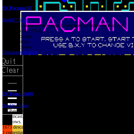
DCPacman3D
IberDC Team
Port para Dreamcast del juego Java applet 3D sobre Pacman por
Brian Postma (2004).
2013 descargas
0 comentarios
0 calificaciones
Descargas archivo
DCPaint - KOS
IberDC Team
DCPaint es uno de los primeros homebrews que salieron para
Dreamcast. Es un senillo programa de dibujo al estilo Paint de
Windows.
1673 descargas
1 comentarios