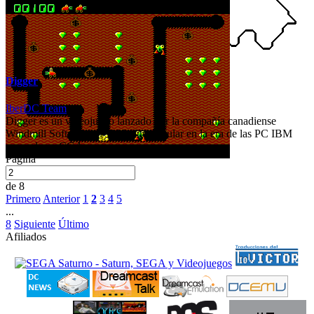
Digger
IberDC Team
Digger es un videojuego lanzado por la compañía canadiense
Windmill Software en 1983, fue popular en la era de las PC IBM
con colores CGA.
Página
de 8
Primero
Anterior
1
2
3
4
5
...
8
Siguiente
Último
Afiliados