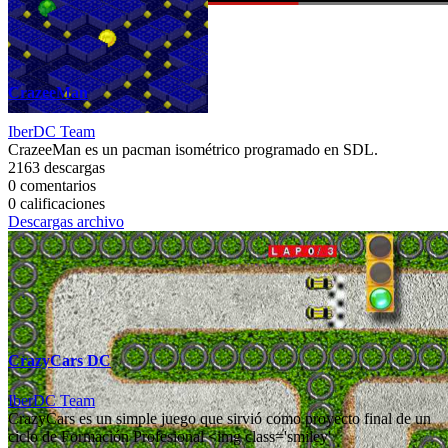
CrazeeMan
IberDC Team
CrazeeMan es un pacman isométrico programado en SDL.
2163 descargas
0 comentarios
0 calificaciones
Descargas archivo
CrazyCars DC
IberDC Team
CrazyCars es un simple juego que sirvió como proyecto final de un
ciclo de Formación Profesional <img class='smiley'