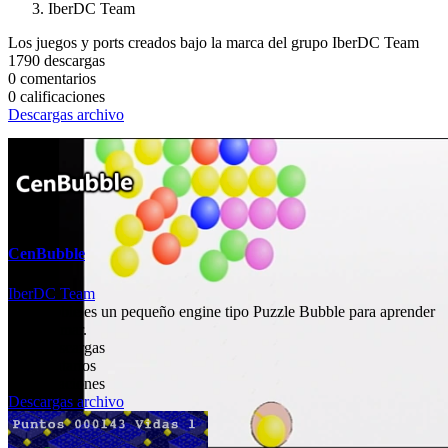
IberDC Team
Los juegos y ports creados bajo la marca del grupo IberDC Team
1790 descargas
0 comentarios
0 calificaciones
Descargas archivo
CenBubble
IberDC Team
CenBubble es un pequeño engine tipo Puzzle Bubble para aprender
a programar.
2196 descargas
1 comentarios
5 calificaciones
Descargas archivo