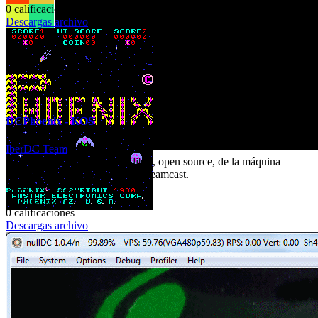
0 calificaciones
Descargas archivo
DCPhoenix - KOS
IberDC Team
DCPhoenix es un emulador libre, open source, de la máquina
Arcade Phoenix para la Sega Dreamcast.
1644 descargas
0 comentarios
0 calificaciones
Descargas archivo