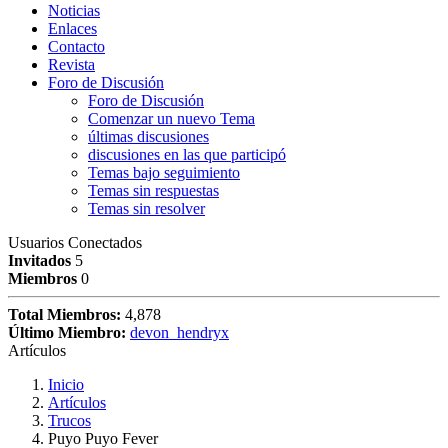
Noticias
Enlaces
Contacto
Revista
Foro de Discusión
Foro de Discusión
Comenzar un nuevo Tema
últimas discusiones
discusiones en las que participó
Temas bajo seguimiento
Temas sin respuestas
Temas sin resolver
Usuarios Conectados
Invitados
5
Miembros
0
Total Miembros:
4,878
Último Miembro:
devon_hendryx
Artículos
Inicio
Artículos
Trucos
Puyo Puyo Fever